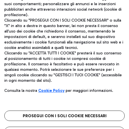
ITA
suoi comportamenti; personalizzare gli annunci e le inserzioni
pubblicitari anche attraverso interazioni social network (cookie di
profilazione).
Cliccando su "PROSEGUI CON I SOLI COOKIE NECESSARI" o sulla
"X" in alto a destra in questo banner, lei non presta il consenso
all'uso dei cookie che richiedono il consenso, mantenendo le
impostazioni di default, e saranno installati sul suo dispositivo
esclusivamente i cookie funzionali alla navigazione sul sito web e i
cookie analitici assimilabili a quelli tecnici.
Aeroporti di Roma S.p.A. - Società soggetta a direzione e
Cliccando su "ACCETTA TUTTI I COOKIE" presterà il suo consenso
coordinamento di Mundys S.p.A.
al posizionamento di tutti i cookie ivi compresi cookie di
Codice fiscale e Registro delle Imprese di Roma 13032990155 P.
profilazione. Il consenso è facoltativo e può essere revocato in
IVA 06572251004
qualsiasi momento. Potrà selezionare le sue preferenze per i
Capitale sociale 62.224.743,00 int. vers.
singoli cookie cliccando su "GESTISCI I TUOI COOKIE" (accessibile
Sede legale: Via Pier Paolo Racchetti 1 - 00054 Fiumicino (RM)
in ogni momento dal sito).
telefono +39 06 65951
Consulta la nostra
Cookie Policy
per maggiori informazioni.
Privacy policy
Note legali
Mappa sito
Accessibilità
Roma FCO
L'aeroporto stellato
PROSEGUI CON I SOLI COOKIE NECESSARI
QUALITÀ
SOSTENIBILITÀ
INNOVAZIONE