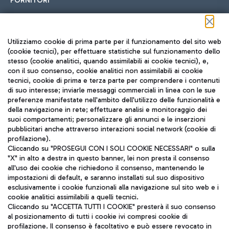
FORNITORI
Seguici sui social
Utilizziamo cookie di prima parte per il funzionamento del sito web
(cookie tecnici), per effettuare statistiche sul funzionamento dello
stesso (cookie analitici, quando assimilabili ai cookie tecnici), e,
con il suo consenso, cookie analitici non assimilabili ai cookie
tecnici, cookie di prima e terza parte per comprendere i contenuti
di suo interesse; inviarle messaggi commerciali in linea con le sue
TRAVEL JOURNAL
preferenze manifestate nell'ambito dell'utilizzo delle funzionalità e
della navigazione in rete; effettuare analisi e monitoraggio dei
ITA
suoi comportamenti; personalizzare gli annunci e le inserzioni
pubblicitari anche attraverso interazioni social network (cookie di
profilazione).
Cliccando su "PROSEGUI CON I SOLI COOKIE NECESSARI" o sulla
"X" in alto a destra in questo banner, lei non presta il consenso
all'uso dei cookie che richiedono il consenso, mantenendo le
impostazioni di default, e saranno installati sul suo dispositivo
esclusivamente i cookie funzionali alla navigazione sul sito web e i
Aeroporti di Roma S.p.A. - Società soggetta a direzione e
cookie analitici assimilabili a quelli tecnici.
coordinamento di Mundys S.p.A.
Cliccando su "ACCETTA TUTTI I COOKIE" presterà il suo consenso
al posizionamento di tutti i cookie ivi compresi cookie di
Codice fiscale e Registro delle Imprese di Roma 13032990155 P.
profilazione. Il consenso è facoltativo e può essere revocato in
IVA 06572251004