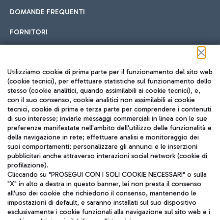
DOMANDE FREQUENTI
FORNITORI
Seguici sui social
Utilizziamo cookie di prima parte per il funzionamento del sito web
(cookie tecnici), per effettuare statistiche sul funzionamento dello
stesso (cookie analitici, quando assimilabili ai cookie tecnici), e,
con il suo consenso, cookie analitici non assimilabili ai cookie
tecnici, cookie di prima e terza parte per comprendere i contenuti
di suo interesse; inviarle messaggi commerciali in linea con le sue
TRAVEL JOURNAL
preferenze manifestate nell'ambito dell'utilizzo delle funzionalità e
della navigazione in rete; effettuare analisi e monitoraggio dei
ITA
suoi comportamenti; personalizzare gli annunci e le inserzioni
pubblicitari anche attraverso interazioni social network (cookie di
profilazione).
Cliccando su "PROSEGUI CON I SOLI COOKIE NECESSARI" o sulla
"X" in alto a destra in questo banner, lei non presta il consenso
all'uso dei cookie che richiedono il consenso, mantenendo le
impostazioni di default, e saranno installati sul suo dispositivo
esclusivamente i cookie funzionali alla navigazione sul sito web e i
Aeroporti di Roma S.p.A. - Società soggetta a direzione e