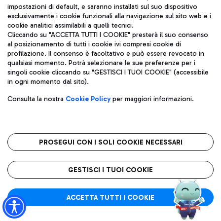
impostazioni di default, e saranno installati sul suo dispositivo
Ente che ha assegnato il premio: SKYTRAX
esclusivamente i cookie funzionali alla navigazione sul sito web e i
Anno di riferimento: 2020
cookie analitici assimilabili a quelli tecnici.
Cliccando su "ACCETTA TUTTI I COOKIE" presterà il suo consenso
Skytrax è un'organizzazione di ricerca sul trasporto
al posizionamento di tutti i cookie ivi compresi cookie di
aereo internazionale con sede nel Regno Unito che
profilazione. Il consenso è facoltativo e può essere revocato in
qualsiasi momento. Potrà selezionare le sue preferenze per i
fornisce una classifica delle prestazioni e un
singoli cookie cliccando su "GESTISCI I TUOI COOKIE" (accessibile
benchmarking nel settore aereo e aeroportuale.
in ogni momento dal sito).
In seguito alla pandemia da COVID-19, la società
Consulta la nostra
Cookie Policy
per maggiori informazioni.
conduce degli audit che si basano su una
combinazione di controlli sull’efficienza delle
procedure, osservazioni visive e test ATP (test di
biolumiscenza sulle superfici in cui si evidenzia la
PROSEGUI CON I SOLI COOKIE NECESSARI
presenza dell’adenosina trifosfato; a seconda dei livelli
di ATP riscontrati, i test risultano superati, falliti o da
GESTISCI I TUOI COOKIE
monitorare).
Nell'ispezione e nella relativa valutazione del rating, in
ACCETTA TUTTI I COOKIE
cui Skytrax segue i livelli di Best Practice dell'OMS
(Organizzazione Mondiale della