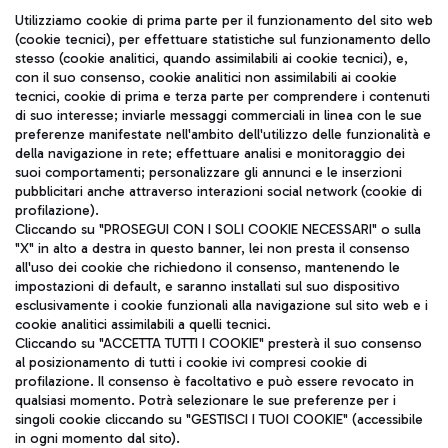
Utilizziamo cookie di prima parte per il funzionamento del sito web
TRAVEL JOURNAL
(cookie tecnici), per effettuare statistiche sul funzionamento dello
ITA
stesso (cookie analitici, quando assimilabili ai cookie tecnici), e,
con il suo consenso, cookie analitici non assimilabili ai cookie
tecnici, cookie di prima e terza parte per comprendere i contenuti
di suo interesse; inviarle messaggi commerciali in linea con le sue
preferenze manifestate nell'ambito dell'utilizzo delle funzionalità e
della navigazione in rete; effettuare analisi e monitoraggio dei
suoi comportamenti; personalizzare gli annunci e le inserzioni
pubblicitari anche attraverso interazioni social network (cookie di
profilazione).
Aeroporti di Roma S.p.A. - Società soggetta a direzione e
Cliccando su "PROSEGUI CON I SOLI COOKIE NECESSARI" o sulla
coordinamento di Mundys S.p.A.
"X" in alto a destra in questo banner, lei non presta il consenso
Codice fiscale e Registro delle Imprese di Roma 13032990155 P.
all'uso dei cookie che richiedono il consenso, mantenendo le
IVA 06572251004
impostazioni di default, e saranno installati sul suo dispositivo
Capitale sociale 62.224.743,00 int. vers.
esclusivamente i cookie funzionali alla navigazione sul sito web e i
Sede legale: Via Pier Paolo Racchetti 1 - 00054 Fiumicino (RM)
cookie analitici assimilabili a quelli tecnici.
telefono +39 06 65951
Cliccando su "ACCETTA TUTTI I COOKIE" presterà il suo consenso
Privacy policy
Note legali
al posizionamento di tutti i cookie ivi compresi cookie di
Mappa sito
Accessibilità
profilazione. Il consenso è facoltativo e può essere revocato in
qualsiasi momento. Potrà selezionare le sue preferenze per i
singoli cookie cliccando su "GESTISCI I TUOI COOKIE" (accessibile
Roma FCO
in ogni momento dal sito).
L'aeroporto stellato