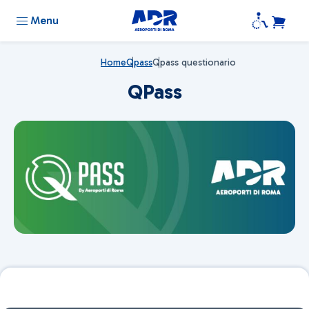
Menu
Home
Qpass
Qpass questionario
QPass