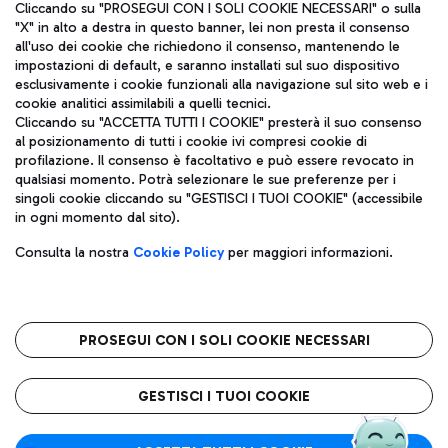
Cliccando su "PROSEGUI CON I SOLI COOKIE NECESSARI" o sulla
"X" in alto a destra in questo banner, lei non presta il consenso
all'uso dei cookie che richiedono il consenso, mantenendo le
impostazioni di default, e saranno installati sul suo dispositivo
esclusivamente i cookie funzionali alla navigazione sul sito web e i
Aeroporti di Roma S.p.A. - Società soggetta a direzione e
cookie analitici assimilabili a quelli tecnici.
coordinamento di Mundys S.p.A.
Cliccando su "ACCETTA TUTTI I COOKIE" presterà il suo consenso
al posizionamento di tutti i cookie ivi compresi cookie di
Codice fiscale e Registro delle Imprese di Roma 13032990155 P.
profilazione. Il consenso è facoltativo e può essere revocato in
IVA 06572251004
qualsiasi momento. Potrà selezionare le sue preferenze per i
Capitale sociale 62.224.743,00 int. vers.
singoli cookie cliccando su "GESTISCI I TUOI COOKIE" (accessibile
Sede legale: Via Pier Paolo Racchetti 1 - 00054 Fiumicino (RM)
in ogni momento dal sito).
telefono +39 06 65951
Privacy policy
Note legali
Consulta la nostra
Cookie Policy
per maggiori informazioni.
Mappa sito
Accessibilità
Roma FCO
L'aeroporto stellato
PROSEGUI CON I SOLI COOKIE NECESSARI
QUALITÀ
SOSTENIBILITÀ
INNOVAZIONE
GESTISCI I TUOI COOKIE