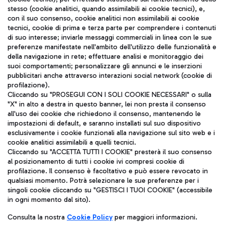
stesso (cookie analitici, quando assimilabili ai cookie tecnici), e,
con il suo consenso, cookie analitici non assimilabili ai cookie
tecnici, cookie di prima e terza parte per comprendere i contenuti
di suo interesse; inviarle messaggi commerciali in linea con le sue
preferenze manifestate nell'ambito dell'utilizzo delle funzionalità e
TRAVEL JOURNAL
della navigazione in rete; effettuare analisi e monitoraggio dei
ITA
suoi comportamenti; personalizzare gli annunci e le inserzioni
pubblicitari anche attraverso interazioni social network (cookie di
profilazione).
Cliccando su "PROSEGUI CON I SOLI COOKIE NECESSARI" o sulla
"X" in alto a destra in questo banner, lei non presta il consenso
all'uso dei cookie che richiedono il consenso, mantenendo le
impostazioni di default, e saranno installati sul suo dispositivo
esclusivamente i cookie funzionali alla navigazione sul sito web e i
cookie analitici assimilabili a quelli tecnici.
Aeroporti di Roma S.p.A. - Società soggetta a direzione e
Cliccando su "ACCETTA TUTTI I COOKIE" presterà il suo consenso
coordinamento di Mundys S.p.A.
al posizionamento di tutti i cookie ivi compresi cookie di
Codice fiscale e Registro delle Imprese di Roma 13032990155 P.
profilazione. Il consenso è facoltativo e può essere revocato in
IVA 06572251004
qualsiasi momento. Potrà selezionare le sue preferenze per i
Capitale sociale 62.224.743,00 int. vers.
singoli cookie cliccando su "GESTISCI I TUOI COOKIE" (accessibile
Sede legale: Via Pier Paolo Racchetti 1 - 00054 Fiumicino (RM)
in ogni momento dal sito).
telefono +39 06 65951
Consulta la nostra
Cookie Policy
per maggiori informazioni.
Privacy policy
Note legali