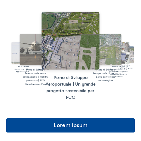
Piano di Sviluppo
Piano di Sviluppo
Piano di Sviluppo
Aeroportuale | Un nuovo
Piano di Sviluppo
Piano di Sviluppo
Aeroportuale | Valore
Aeroportuale | Stime di
terminal a Roma Fiumicino
aggiunto stimato
crescita dell'occupazione
Aeroportuale: nuovi
Aeroportuale | Il nuovo
nel Lazio, a Roma e a
Piano di Sviluppo
collegamenti e mobilità
parco di interesse
Fiumicino
potenziata | FCO
archeologico
Aeroportuale | Un grande
Development Plan
progetto sostenibile per
FCO
Lorem ipsum