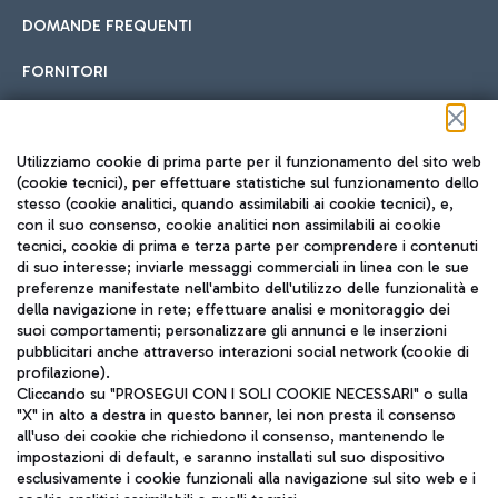
DOMANDE FREQUENTI
FORNITORI
Seguici sui social
Utilizziamo cookie di prima parte per il funzionamento del sito web
(cookie tecnici), per effettuare statistiche sul funzionamento dello
stesso (cookie analitici, quando assimilabili ai cookie tecnici), e,
con il suo consenso, cookie analitici non assimilabili ai cookie
tecnici, cookie di prima e terza parte per comprendere i contenuti
di suo interesse; inviarle messaggi commerciali in linea con le sue
TRAVEL JOURNAL
preferenze manifestate nell'ambito dell'utilizzo delle funzionalità e
della navigazione in rete; effettuare analisi e monitoraggio dei
ITA
suoi comportamenti; personalizzare gli annunci e le inserzioni
pubblicitari anche attraverso interazioni social network (cookie di
profilazione).
Cliccando su "PROSEGUI CON I SOLI COOKIE NECESSARI" o sulla
"X" in alto a destra in questo banner, lei non presta il consenso
all'uso dei cookie che richiedono il consenso, mantenendo le
impostazioni di default, e saranno installati sul suo dispositivo
esclusivamente i cookie funzionali alla navigazione sul sito web e i
Aeroporti di Roma S.p.A. - Società soggetta a direzione e