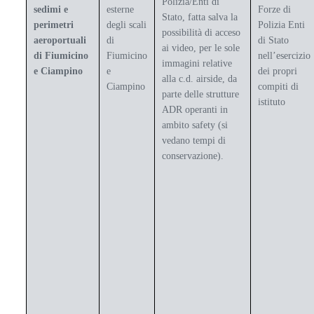
Polizia/Enti di
sedimi e
esterne
Forze di
Stato, fatta salva la
perimetri
degli scali
Polizia Enti
possibilità di acceso
aeroportuali
di
di Stato
ai video, per le sole
di Fiumicino
Fiumicino
nell’esercizio
immagini relative
e Ciampino
e
dei propri
alla c.d. airside, da
Ciampino
compiti di
parte delle strutture
istituto
ADR operanti in
ambito safety (si
vedano tempi di
conservazione).