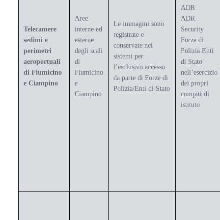
ADR
Aree
ADR
Le immagini sono
Telecamere
interne ed
Security
registrate e
sedimi e
esterne
Forze di
conservate nei
perimetri
degli scali
Polizia Enti
sistemi per
aeroportuali
di
di Stato
l’esclusivo accesso
di Fiumicino
Fiumicino
nell’esercizio
da parte di Forze di
e Ciampino
e
dei propri
Polizia/Enti di Stato
Ciampino
compiti di
istituto