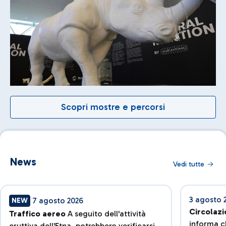
Scopri mostre e percorsi
News
Vedi tutte
3 agosto 
7 agosto 2026
NEW
Circolazi
Traffico aereo
A seguito dell'attività
informa ch
eruttiva dell'Etna, potrebbero verificarsi