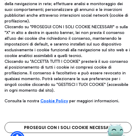
della navigazione in rete; effettuare analisi e monitoraggio dei
suoi comportamenti; personalizzare gli annunci e le inserzioni
pubblicitari anche attraverso interazioni social network (cookie di
profilazione).
Aeroporti di Roma S.p.A. - Società soggetta a direzione e
Cliccando su "PROSEGUI CON I SOLI COOKIE NECESSARI" o sulla
coordinamento di Mundys S.p.A.
"X" in alto a destra in questo banner, lei non presta il consenso
Codice fiscale e Registro delle Imprese di Roma 13032990155 P.
all'uso dei cookie che richiedono il consenso, mantenendo le
IVA 06572251004
impostazioni di default, e saranno installati sul suo dispositivo
Capitale sociale 62.224.743,00 int. vers.
esclusivamente i cookie funzionali alla navigazione sul sito web e i
Sede legale: Via Pier Paolo Racchetti 1 - 00054 Fiumicino (RM)
cookie analitici assimilabili a quelli tecnici.
telefono +39 06 65951
Cliccando su "ACCETTA TUTTI I COOKIE" presterà il suo consenso
Privacy policy
Note legali
al posizionamento di tutti i cookie ivi compresi cookie di
Mappa sito
Accessibilità
profilazione. Il consenso è facoltativo e può essere revocato in
qualsiasi momento. Potrà selezionare le sue preferenze per i
singoli cookie cliccando su "GESTISCI I TUOI COOKIE" (accessibile
Roma FCO
in ogni momento dal sito).
L'aeroporto stellato
Consulta la nostra
Cookie Policy
per maggiori informazioni.
QUALITÀ
SOSTENIBILITÀ
INNOVAZIONE
PROSEGUI CON I SOLI COOKIE NECESSARI