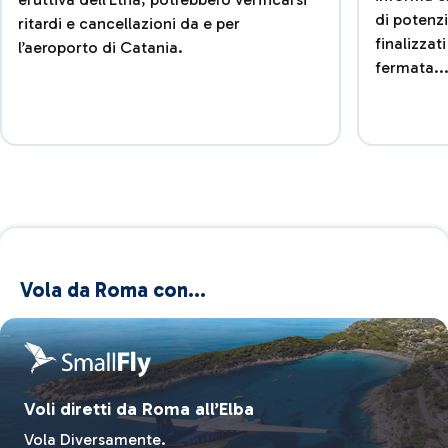
di potenz
ritardi e cancellazioni da e per
finalizzat
l’aeroporto di Catania.
fermata..
Vola da Roma con...
Voli diretti da Roma all’Elba
Vola Diversamente.