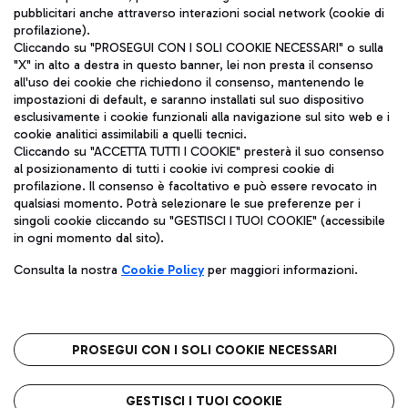
pubblicitari anche attraverso interazioni social network (cookie di
profilazione).
Cliccando su "PROSEGUI CON I SOLI COOKIE NECESSARI" o sulla
"X" in alto a destra in questo banner, lei non presta il consenso
all'uso dei cookie che richiedono il consenso, mantenendo le
impostazioni di default, e saranno installati sul suo dispositivo
esclusivamente i cookie funzionali alla navigazione sul sito web e i
cookie analitici assimilabili a quelli tecnici.
Aeroporti di Roma S.p.A. - Società soggetta a direzione e
Cliccando su "ACCETTA TUTTI I COOKIE" presterà il suo consenso
coordinamento di Mundys S.p.A.
al posizionamento di tutti i cookie ivi compresi cookie di
Codice fiscale e Registro delle Imprese di Roma 13032990155 P.
profilazione. Il consenso è facoltativo e può essere revocato in
IVA 06572251004
qualsiasi momento. Potrà selezionare le sue preferenze per i
Capitale sociale 62.224.743,00 int. vers.
singoli cookie cliccando su "GESTISCI I TUOI COOKIE" (accessibile
Sede legale: Via Pier Paolo Racchetti 1 - 00054 Fiumicino (RM)
in ogni momento dal sito).
telefono +39 06 65951
Consulta la nostra
Cookie Policy
per maggiori informazioni.
Privacy policy
Note legali
Mappa sito
Accessibilità
Roma FCO
L'aeroporto stellato
PROSEGUI CON I SOLI COOKIE NECESSARI
QUALITÀ
SOSTENIBILITÀ
INNOVAZIONE
GESTISCI I TUOI COOKIE