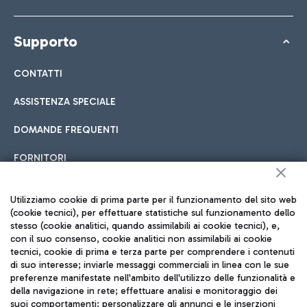
Supporto
CONTATTI
ASSISTENZA SPECIALE
DOMANDE FREQUENTI
FORNITORI
Utilizziamo cookie di prima parte per il funzionamento del sito web
Seguici sui social
(cookie tecnici), per effettuare statistiche sul funzionamento dello
stesso (cookie analitici, quando assimilabili ai cookie tecnici), e,
con il suo consenso, cookie analitici non assimilabili ai cookie
tecnici, cookie di prima e terza parte per comprendere i contenuti
di suo interesse; inviarle messaggi commerciali in linea con le sue
preferenze manifestate nell'ambito dell'utilizzo delle funzionalità e
TRAVEL JOURNAL
della navigazione in rete; effettuare analisi e monitoraggio dei
ITA
suoi comportamenti; personalizzare gli annunci e le inserzioni