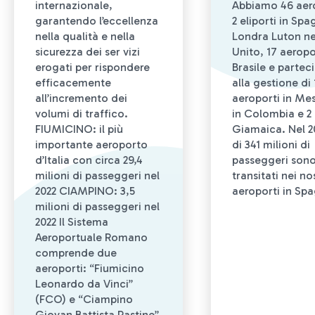
internazionale,
Abbiamo 46 aero
garantendo l’eccellenza
2 eliporti in Spa
nella qualità e nella
Londra Luton n
sicurezza dei ser vizi
Unito, 17 aeropo
erogati per rispondere
Brasile e parte
efficacemente
alla gestione di 
all’incremento dei
aeroporti in Mes
volumi di traffico.
in Colombia e 2 
FIUMICINO: il più
Giamaica. Nel 20
importante aeroporto
di 341 milioni di
d’Italia con circa 29,4
passeggeri son
milioni di passeggeri nel
transitati nei no
2022 CIAMPINO: 3,5
aeroporti in Sp
milioni di passeggeri nel
2022 Il Sistema
Aeroportuale Romano
comprende due
aeroporti: “Fiumicino
Leonardo da Vinci”
(FCO) e “Ciampino
Giovan Battista Pastine”