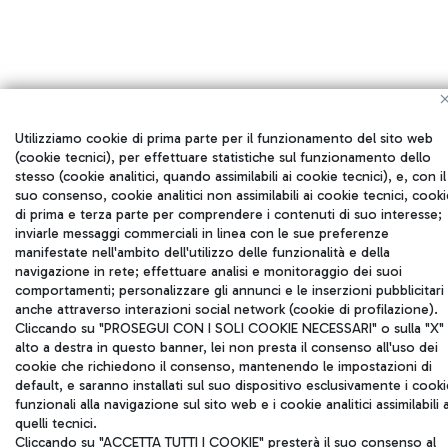
Che cos'è Airports For Innovation?
Utilizziamo cookie di prima parte per il funzionamento del sito web
(cookie tecnici), per effettuare statistiche sul funzionamento dello
stesso (cookie analitici, quando assimilabili ai cookie tecnici), e, con il
Qual è l'obiettivo di Airports For Innovation?
suo consenso, cookie analitici non assimilabili ai cookie tecnici, cooki
di prima e terza parte per comprendere i contenuti di suo interesse;
inviarle messaggi commerciali in linea con le sue preferenze
Quando aprirà la Call4Startups?
manifestate nell'ambito dell'utilizzo delle funzionalità e della
navigazione in rete; effettuare analisi e monitoraggio dei suoi
comportamenti; personalizzare gli annunci e le inserzioni pubblicitari
SCOPRI LE NOSTRE FAQ
anche attraverso interazioni social network (cookie di profilazione).
Cliccando su "PROSEGUI CON I SOLI COOKIE NECESSARI" o sulla "X" 
alto a destra in questo banner, lei non presta il consenso all'uso dei
cookie che richiedono il consenso, mantenendo le impostazioni di
Privacy Policy
-
Cookie policy
-
Note legali
default, e saranno installati sul suo dispositivo esclusivamente i cooki
funzionali alla navigazione sul sito web e i cookie analitici assimilabili 
quelli tecnici.
Cliccando su "ACCETTA TUTTI I COOKIE" presterà il suo consenso al