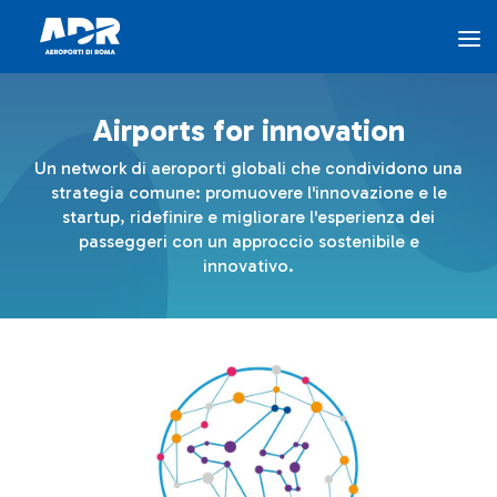
Airports for Innovation
Skip to Main Content
Airports for innovation
The Program
Un network di aeroporti globali che condividono una
strategia comune: promuovere l'innovazione e le
Innovation Hub
startup, ridefinire e migliorare l'esperienza dei
passeggeri con un approccio sostenibile e
innovativo.
Airports for Innovation
ADR Ventures
FAQ