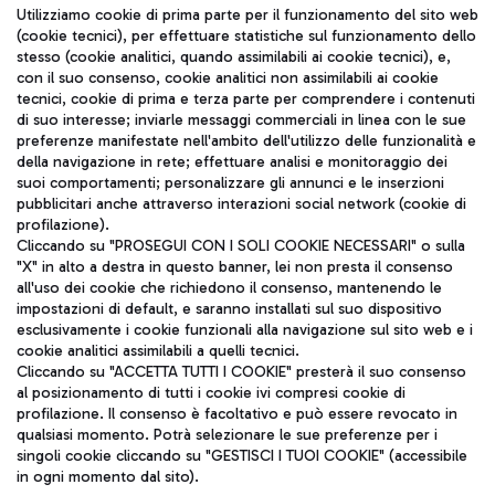
Seguici sui social
Utilizziamo cookie di prima parte per il funzionamento del sito web
(cookie tecnici), per effettuare statistiche sul funzionamento dello
stesso (cookie analitici, quando assimilabili ai cookie tecnici), e,
con il suo consenso, cookie analitici non assimilabili ai cookie
tecnici, cookie di prima e terza parte per comprendere i contenuti
di suo interesse; inviarle messaggi commerciali in linea con le sue
TRAVEL JOURNAL
preferenze manifestate nell'ambito dell'utilizzo delle funzionalità e
della navigazione in rete; effettuare analisi e monitoraggio dei
ITA
suoi comportamenti; personalizzare gli annunci e le inserzioni
pubblicitari anche attraverso interazioni social network (cookie di
profilazione).
Cliccando su "PROSEGUI CON I SOLI COOKIE NECESSARI" o sulla
"X" in alto a destra in questo banner, lei non presta il consenso
all'uso dei cookie che richiedono il consenso, mantenendo le
impostazioni di default, e saranno installati sul suo dispositivo
esclusivamente i cookie funzionali alla navigazione sul sito web e i
Aeroporti di Roma S.p.A. - Società soggetta a direzione e
cookie analitici assimilabili a quelli tecnici.
coordinamento di Mundys S.p.A.
Cliccando su "ACCETTA TUTTI I COOKIE" presterà il suo consenso
al posizionamento di tutti i cookie ivi compresi cookie di
Codice fiscale e Registro delle Imprese di Roma 13032990155 P.
profilazione. Il consenso è facoltativo e può essere revocato in
IVA 06572251004
qualsiasi momento. Potrà selezionare le sue preferenze per i
Capitale sociale 62.224.743,00 int. vers.
singoli cookie cliccando su "GESTISCI I TUOI COOKIE" (accessibile
Sede legale: Via Pier Paolo Racchetti 1 - 00054 Fiumicino (RM)
in ogni momento dal sito).
telefono +39 06 65951