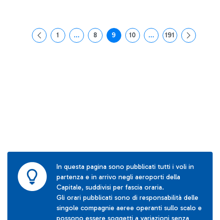
1
...
8
9
10
...
191
Pagina
Pagine intermedie Use TAB to navigate.
Pagina
Pagina
Pagina
Pagine intermedie Use
Pagina
In questa pagina sono pubblicati tutti i voli in
partenza e in arrivo negli aeroporti della
Capitale, suddivisi per fascia oraria.
Gli orari pubblicati sono di responsabilità delle
singole compagnie aeree operanti sullo scalo e
possono essere soggetti a variazioni senza