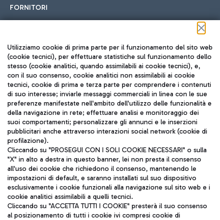
FORNITORI
Seguici sui social
Utilizziamo cookie di prima parte per il funzionamento del sito web
(cookie tecnici), per effettuare statistiche sul funzionamento dello
stesso (cookie analitici, quando assimilabili ai cookie tecnici), e,
con il suo consenso, cookie analitici non assimilabili ai cookie
tecnici, cookie di prima e terza parte per comprendere i contenuti
di suo interesse; inviarle messaggi commerciali in linea con le sue
TRAVEL JOURNAL
preferenze manifestate nell'ambito dell'utilizzo delle funzionalità e
della navigazione in rete; effettuare analisi e monitoraggio dei
ITA
suoi comportamenti; personalizzare gli annunci e le inserzioni
pubblicitari anche attraverso interazioni social network (cookie di
profilazione).
Cliccando su "PROSEGUI CON I SOLI COOKIE NECESSARI" o sulla
"X" in alto a destra in questo banner, lei non presta il consenso
all'uso dei cookie che richiedono il consenso, mantenendo le
impostazioni di default, e saranno installati sul suo dispositivo
esclusivamente i cookie funzionali alla navigazione sul sito web e i
Aeroporti di Roma S.p.A. - Società soggetta a direzione e
cookie analitici assimilabili a quelli tecnici.
coordinamento di Mundys S.p.A.
Cliccando su "ACCETTA TUTTI I COOKIE" presterà il suo consenso
al posizionamento di tutti i cookie ivi compresi cookie di
Codice fiscale e Registro delle Imprese di Roma 13032990155 P.