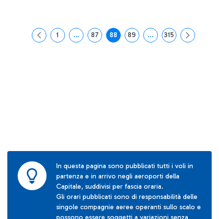
1
...
87
88
89
...
315
Pagina
Pagine intermedie Use TAB to navigate.
Pagina
Pagina
Pagina
Pagine intermedie Use
Pagina
In questa pagina sono pubblicati tutti i voli in
partenza e in arrivo negli aeroporti della
Capitale, suddivisi per fascia oraria.
Gli orari pubblicati sono di responsabilità delle
singole compagnie aeree operanti sullo scalo e
possono essere soggetti a variazioni senza