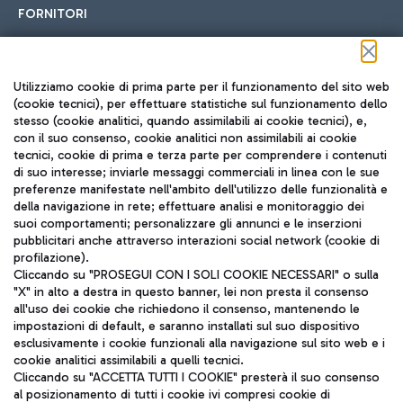
FORNITORI
Seguici sui social
Utilizziamo cookie di prima parte per il funzionamento del sito web
(cookie tecnici), per effettuare statistiche sul funzionamento dello
stesso (cookie analitici, quando assimilabili ai cookie tecnici), e,
con il suo consenso, cookie analitici non assimilabili ai cookie
tecnici, cookie di prima e terza parte per comprendere i contenuti
di suo interesse; inviarle messaggi commerciali in linea con le sue
TRAVEL JOURNAL
preferenze manifestate nell'ambito dell'utilizzo delle funzionalità e
della navigazione in rete; effettuare analisi e monitoraggio dei
ITA
suoi comportamenti; personalizzare gli annunci e le inserzioni
pubblicitari anche attraverso interazioni social network (cookie di
profilazione).
Cliccando su "PROSEGUI CON I SOLI COOKIE NECESSARI" o sulla
"X" in alto a destra in questo banner, lei non presta il consenso
all'uso dei cookie che richiedono il consenso, mantenendo le
impostazioni di default, e saranno installati sul suo dispositivo
esclusivamente i cookie funzionali alla navigazione sul sito web e i
Aeroporti di Roma S.p.A. - Società soggetta a direzione e
cookie analitici assimilabili a quelli tecnici.
coordinamento di Mundys S.p.A.
Cliccando su "ACCETTA TUTTI I COOKIE" presterà il suo consenso
al posizionamento di tutti i cookie ivi compresi cookie di
Codice fiscale e Registro delle Imprese di Roma 13032990155 P.