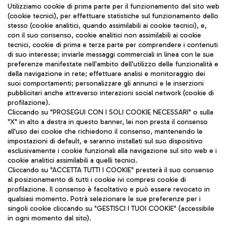
Seguici sui social
Utilizziamo cookie di prima parte per il funzionamento del sito web
(cookie tecnici), per effettuare statistiche sul funzionamento dello
stesso (cookie analitici, quando assimilabili ai cookie tecnici), e,
con il suo consenso, cookie analitici non assimilabili ai cookie
tecnici, cookie di prima e terza parte per comprendere i contenuti
di suo interesse; inviarle messaggi commerciali in linea con le sue
TRAVEL JOURNAL
preferenze manifestate nell'ambito dell'utilizzo delle funzionalità e
della navigazione in rete; effettuare analisi e monitoraggio dei
ITA
suoi comportamenti; personalizzare gli annunci e le inserzioni
pubblicitari anche attraverso interazioni social network (cookie di
profilazione).
Cliccando su "PROSEGUI CON I SOLI COOKIE NECESSARI" o sulla
"X" in alto a destra in questo banner, lei non presta il consenso
all'uso dei cookie che richiedono il consenso, mantenendo le
impostazioni di default, e saranno installati sul suo dispositivo
esclusivamente i cookie funzionali alla navigazione sul sito web e i
Aeroporti di Roma S.p.A. - Società soggetta a direzione e
cookie analitici assimilabili a quelli tecnici.
coordinamento di Mundys S.p.A.
Cliccando su "ACCETTA TUTTI I COOKIE" presterà il suo consenso
al posizionamento di tutti i cookie ivi compresi cookie di
Codice fiscale e Registro delle Imprese di Roma 13032990155 P.
profilazione. Il consenso è facoltativo e può essere revocato in
IVA 06572251004
qualsiasi momento. Potrà selezionare le sue preferenze per i
Capitale sociale 62.224.743,00 int. vers.
singoli cookie cliccando su "GESTISCI I TUOI COOKIE" (accessibile
Sede legale: Via Pier Paolo Racchetti 1 - 00054 Fiumicino (RM)
in ogni momento dal sito).
telefono +39 06 65951