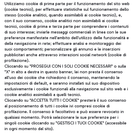
Seguici sui social
Utilizziamo cookie di prima parte per il funzionamento del sito web
(cookie tecnici), per effettuare statistiche sul funzionamento dello
stesso (cookie analitici, quando assimilabili ai cookie tecnici), e,
con il suo consenso, cookie analitici non assimilabili ai cookie
tecnici, cookie di prima e terza parte per comprendere i contenuti
di suo interesse; inviarle messaggi commerciali in linea con le sue
TRAVEL JOURNAL
preferenze manifestate nell'ambito dell'utilizzo delle funzionalità e
della navigazione in rete; effettuare analisi e monitoraggio dei
ITA
suoi comportamenti; personalizzare gli annunci e le inserzioni
pubblicitari anche attraverso interazioni social network (cookie di
profilazione).
Cliccando su "PROSEGUI CON I SOLI COOKIE NECESSARI" o sulla
"X" in alto a destra in questo banner, lei non presta il consenso
all'uso dei cookie che richiedono il consenso, mantenendo le
impostazioni di default, e saranno installati sul suo dispositivo
esclusivamente i cookie funzionali alla navigazione sul sito web e i
Aeroporti di Roma S.p.A. - Società soggetta a direzione e
cookie analitici assimilabili a quelli tecnici.
coordinamento di Mundys S.p.A.
Cliccando su "ACCETTA TUTTI I COOKIE" presterà il suo consenso
al posizionamento di tutti i cookie ivi compresi cookie di
Codice fiscale e Registro delle Imprese di Roma 13032990155 P.
profilazione. Il consenso è facoltativo e può essere revocato in
IVA 06572251004
qualsiasi momento. Potrà selezionare le sue preferenze per i
Capitale sociale 62.224.743,00 int. vers.
singoli cookie cliccando su "GESTISCI I TUOI COOKIE" (accessibile
Sede legale: Via Pier Paolo Racchetti 1 - 00054 Fiumicino (RM)
in ogni momento dal sito).
telefono +39 06 65951