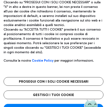
Cliccando su "PROSEGUI CON I SOLI COOKIE NECESSARI" o sulla
"X" in alto a destra in questo banner, lei non presta il consenso
all'uso dei cookie che richiedono il consenso, mantenendo le
impostazioni di default, e saranno installati sul suo dispositivo
esclusivamente i cookie funzionali alla navigazione sul sito web e i
Aeroporti di Roma S.p.A. - Società soggetta a direzione e
cookie analitici assimilabili a quelli tecnici.
coordinamento di Mundys S.p.A.
Cliccando su "ACCETTA TUTTI I COOKIE" presterà il suo consenso
al posizionamento di tutti i cookie ivi compresi cookie di
Codice fiscale e Registro delle Imprese di Roma 13032990155 P.
profilazione. Il consenso è facoltativo e può essere revocato in
IVA 06572251004
qualsiasi momento. Potrà selezionare le sue preferenze per i
Capitale sociale 62.224.743,00 int. vers.
singoli cookie cliccando su "GESTISCI I TUOI COOKIE" (accessibile
Sede legale: Via Pier Paolo Racchetti 1 - 00054 Fiumicino (RM)
in ogni momento dal sito).
telefono +39 06 65951
Privacy policy
Note legali
Consulta la nostra
Cookie Policy
per maggiori informazioni.
Mappa sito
Accessibilità
Roma FCO
L'aeroporto stellato
PROSEGUI CON I SOLI COOKIE NECESSARI
QUALITÀ
SOSTENIBILITÀ
INNOVAZIONE
GESTISCI I TUOI COOKIE