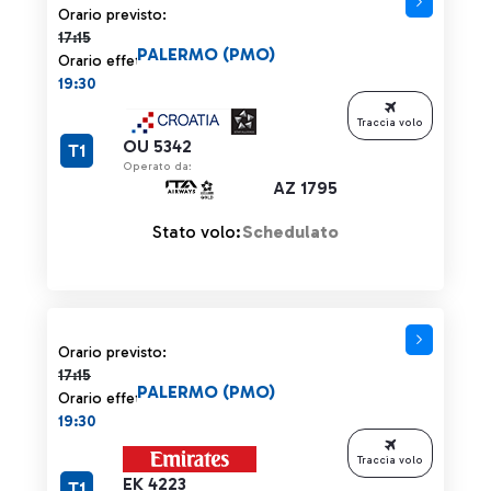
Orario previsto 17:15 barrato
Orario previsto:
17:15
PALERMO (PMO)
Orario effettivo:
19:30
Traccia volo
OU 5342
T1
Operato da:
AZ 1795
Stato volo:
Schedulato
Orario previsto 17:15 barrato
Orario previsto:
17:15
PALERMO (PMO)
Orario effettivo:
19:30
Traccia volo
EK 4223
T1