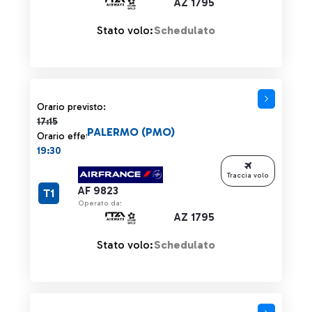
AZ 1795
Stato volo:
Schedulato
Orario previsto 17:15 barrato
Orario previsto:
17:15
PALERMO (PMO)
Orario effettivo:
19:30
Traccia volo
AF 9823
T1
Operato da:
AZ 1795
Stato volo:
Schedulato