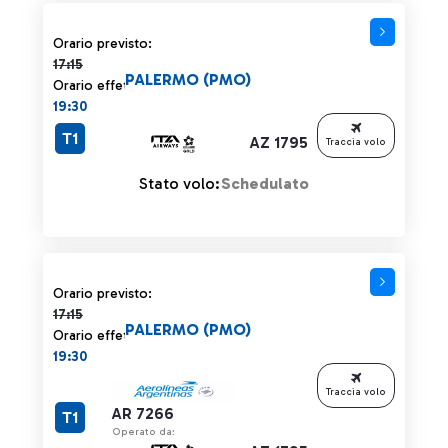
Orario previsto 17:15 barrato
Orario previsto:
17:15
PALERMO (PMO)
Orario effettivo:
19:30
T1
AZ 1795
Traccia volo
Stato volo:
Schedulato
Orario previsto 17:15 barrato
Orario previsto:
17:15
PALERMO (PMO)
Orario effettivo:
19:30
Traccia volo
AR 7266
T1
Operato da: