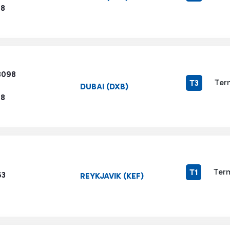
98
8098
Ter
T3
DUBAI (DXB)
98
Term
T1
63
REYKJAVIK (KEF)