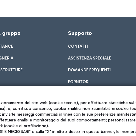
el gruppo
Supporto
STANCE
CONTATTI
GNERIA
ASSISTENZA SPECIALE
ASTRUTTURE
DOMANDE FREQUENTI
FORNITORI
unzionamento del sito web (cookie tecnici), per effettuare statistiche s
nici), e, con il suo consenso, cookie analitici non assimilabili ai cookie te
inviarle messaggi commerciali in linea con le sue preferenze manifestate 
effettuare analisi e monitoraggio dei suoi comportamenti; personalizzare g
k (cookie di profilazione).
Privacy policy
 NECESSARI" o sulla "X" in alto a destra in questo banner, lei non pres
Note legali