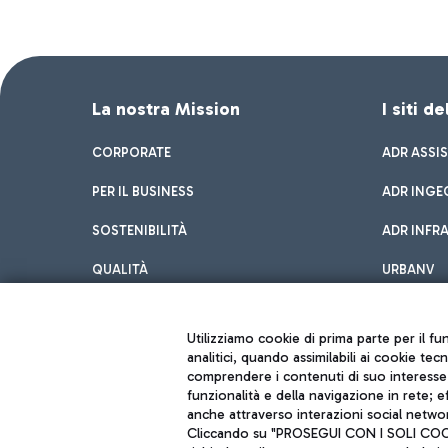
La nostra Mission
I siti d
CORPORATE
ADR ASSI
PER IL BUSINESS
ADR INGE
SOSTENIBILITÀ
ADR INFR
QUALITÀ
URBANV
INNOVATION
Utilizziamo cookie di prima parte per il f
analitici, quando assimilabili ai cookie tec
comprendere i contenuti di suo interesse; 
funzionalità e della navigazione in rete; 
anche attraverso interazioni social networ
Cliccando su "PROSEGUI CON I SOLI COOKIE