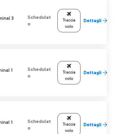
Schedulat
minal 3
Traccia
Dettagli
o
volo
Schedulat
inal 1
Traccia
Dettagli
o
volo
Schedulat
inal 1
Traccia
Dettagli
o
volo