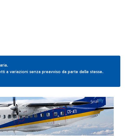
AB to navigate.
aria.
ti a variazioni senza preavviso da parte delle stesse.