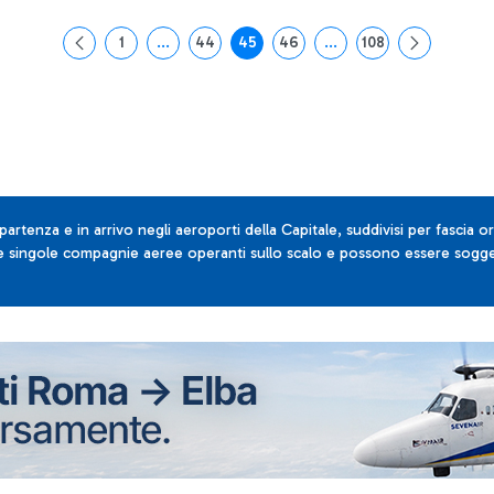
1
...
44
45
46
...
108
Pagina
Pagine intermedie Use TAB to navigate.
Pagina
Pagina
Pagina
Pagine intermedie Use T
Pagina
 partenza e in arrivo negli aeroporti della Capitale, suddivisi per fascia or
lle singole compagnie aeree operanti sullo scalo e possono essere sogget