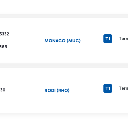
5332
Term
T1
MONACO (MUC)
1869
Term
T1
730
RODI (RHO)