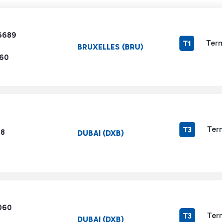
6689
Term
T1
BRUXELLES (BRU)
160
Ter
T3
98
DUBAI (DXB)
060
Ter
T3
DUBAI (DXB)