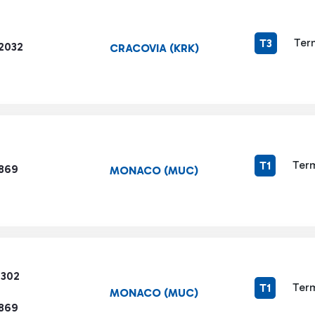
Ter
T3
2032
CRACOVIA (KRK)
Term
T1
1869
MONACO (MUC)
7302
Term
T1
MONACO (MUC)
1869