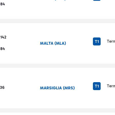
884
6142
Term
T1
MALTA (MLA)
884
Term
T1
336
MARSIGLIA (MRS)