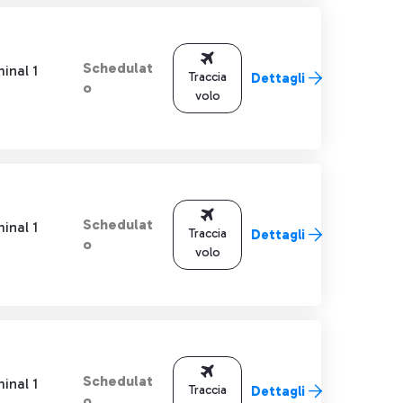
Schedulat
inal 1
Traccia
Dettagli
o
volo
Schedulat
inal 1
Traccia
Dettagli
o
volo
Schedulat
inal 1
Traccia
Dettagli
o