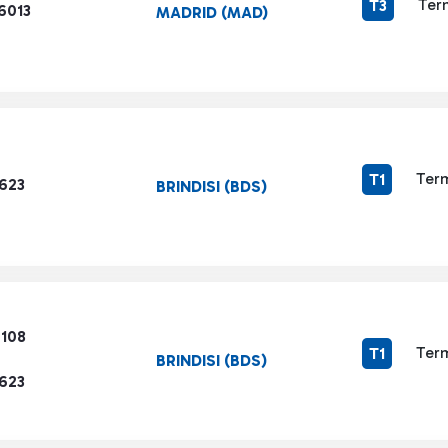
Ter
T3
6013
MADRID (MAD)
Term
T1
1623
BRINDISI (BDS)
7108
Term
T1
BRINDISI (BDS)
1623