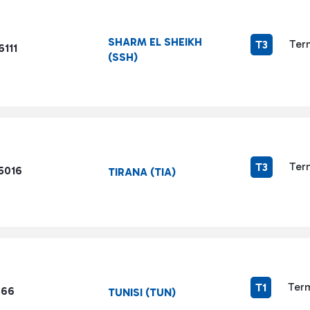
SHARM EL SHEIKH
Ter
T3
6111
(SSH)
Ter
T3
5016
TIRANA (TIA)
Term
T1
866
TUNISI (TUN)