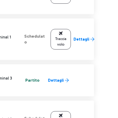
Schedulat
inal 1
Traccia
Dettagli
o
volo
minal 3
Partito
Dettagli