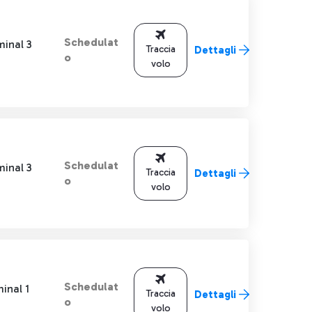
Schedulat
minal 3
Traccia
Dettagli
o
volo
Schedulat
minal 3
Traccia
Dettagli
o
volo
Schedulat
inal 1
Traccia
Dettagli
o
volo