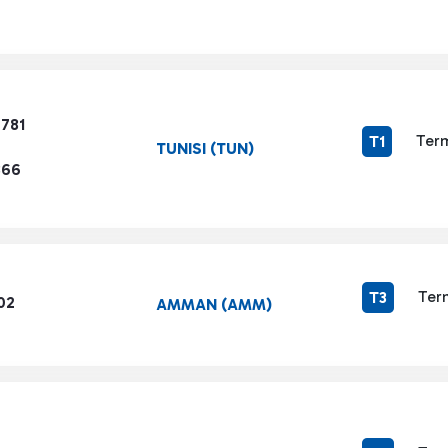
7781
Term
T1
TUNISI (TUN)
866
Ter
T3
02
AMMAN (AMM)