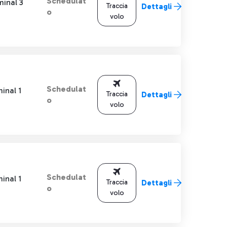
Schedulat
minal 3
Traccia
Dettagli
o
volo
Schedulat
inal 1
Traccia
Dettagli
o
volo
Schedulat
inal 1
Traccia
Dettagli
o
volo