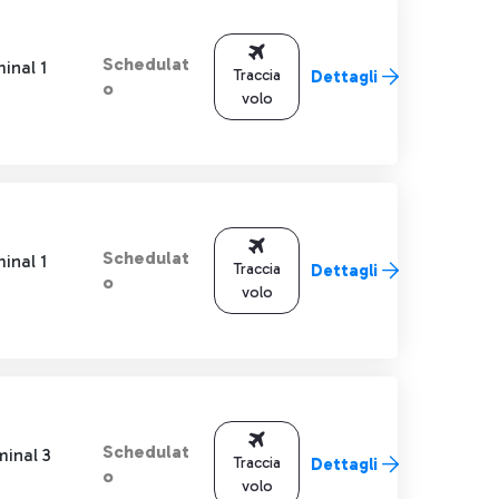
Schedulat
inal 1
Traccia
Dettagli
o
volo
Schedulat
inal 1
Traccia
Dettagli
o
volo
Schedulat
minal 3
Traccia
Dettagli
o
volo