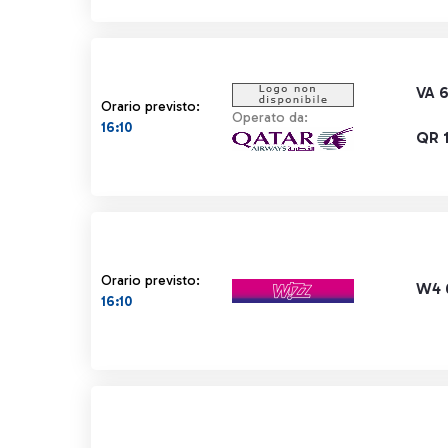
VA 6
Orario previsto:
Operato da:
16:10
QR 
Orario previsto:
W4 
16:10