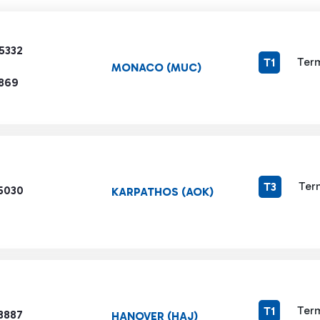
5332
Term
T1
MONACO (MUC)
1869
Ter
T3
5030
KARPATHOS (AOK)
Term
T1
3887
HANOVER (HAJ)