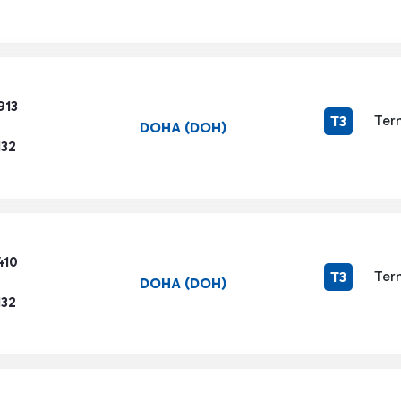
913
Ter
T3
DOHA (DOH)
132
410
Ter
T3
DOHA (DOH)
132