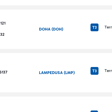
121
Ter
T3
DOHA (DOH)
132
Ter
T3
6137
LAMPEDUSA (LMP)