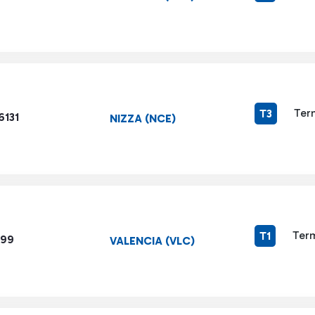
Ter
T3
6131
NIZZA (NCE)
Term
T1
999
VALENCIA (VLC)