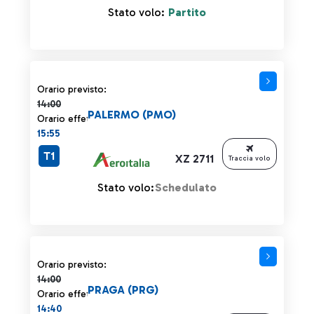
Stato volo:
Partito
Orario previsto 14:00 barrato
Orario previsto:
14:00
PALERMO (PMO)
Orario effettivo:
15:55
T1
XZ 2711
Traccia volo
Stato volo:
Schedulato
Orario previsto 14:00 barrato
Orario previsto:
14:00
PRAGA (PRG)
Orario effettivo:
14:40