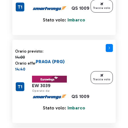
T1
QS 1009
Traccia volo
Stato volo:
Imbarco
Orario previsto 14:00 barrato
Orario previsto:
14:00
PRAGA (PRG)
Orario effettivo:
14:40
Traccia volo
EW 3039
T1
Operato da:
QS 1009
Stato volo:
Imbarco