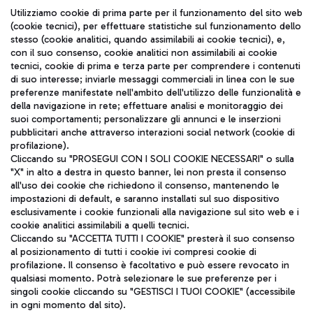
Seguici sui social
Utilizziamo cookie di prima parte per il funzionamento del sito web
(cookie tecnici), per effettuare statistiche sul funzionamento dello
stesso (cookie analitici, quando assimilabili ai cookie tecnici), e,
con il suo consenso, cookie analitici non assimilabili ai cookie
tecnici, cookie di prima e terza parte per comprendere i contenuti
di suo interesse; inviarle messaggi commerciali in linea con le sue
TRAVEL JOURNAL
preferenze manifestate nell'ambito dell'utilizzo delle funzionalità e
della navigazione in rete; effettuare analisi e monitoraggio dei
ITA
suoi comportamenti; personalizzare gli annunci e le inserzioni
pubblicitari anche attraverso interazioni social network (cookie di
profilazione).
Cliccando su "PROSEGUI CON I SOLI COOKIE NECESSARI" o sulla
"X" in alto a destra in questo banner, lei non presta il consenso
all'uso dei cookie che richiedono il consenso, mantenendo le
impostazioni di default, e saranno installati sul suo dispositivo
esclusivamente i cookie funzionali alla navigazione sul sito web e i
Aeroporti di Roma S.p.A. - Società soggetta a direzione e
cookie analitici assimilabili a quelli tecnici.
coordinamento di Mundys S.p.A.
Cliccando su "ACCETTA TUTTI I COOKIE" presterà il suo consenso
al posizionamento di tutti i cookie ivi compresi cookie di
Codice fiscale e Registro delle Imprese di Roma 13032990155 P.
profilazione. Il consenso è facoltativo e può essere revocato in
IVA 06572251004
qualsiasi momento. Potrà selezionare le sue preferenze per i
Capitale sociale 62.224.743,00 int. vers.
singoli cookie cliccando su "GESTISCI I TUOI COOKIE" (accessibile
Sede legale: Via Pier Paolo Racchetti 1 - 00054 Fiumicino (RM)
in ogni momento dal sito).
telefono +39 06 65951