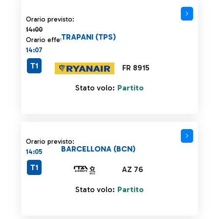
Orario previsto 14:00 barrato
Orario previsto:
14:00
TRAPANI (TPS)
Orario effettivo:
14:07
T1
FR 8915
Stato volo:
Partito
Orario previsto:
BARCELLONA (BCN)
14:05
T1
AZ 76
Stato volo:
Partito