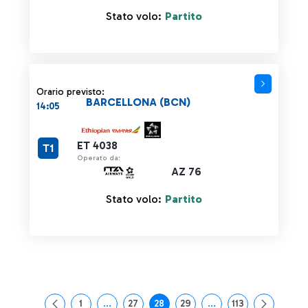
Stato volo:
Partito
Orario previsto:
BARCELLONA (BCN)
14:05
ET 4038
T1
Operato da:
AZ 76
Stato volo:
Partito
1
...
27
28
29
...
113
Pagina
Pagine intermedie Use TAB to navigate.
Pagina
Pagina
Pagina
Pagine intermedie Use
Pagina