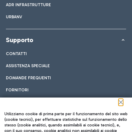
ADR INFRASTRUTTURE
URBANV
Supporto
CONTATTI
ASSISTENZA SPECIALE
DOMANDE FREQUENTI
FORNITORI
Seguici sui social
Utilizziamo cookie di prima parte per il funzionamento del sito web
(cookie tecnici), per effettuare statistiche sul funzionamento dello
stesso (cookie analitici, quando assimilabili ai cookie tecnici), e,
con il suo consenso, cookie analitici non assimilabili ai cookie