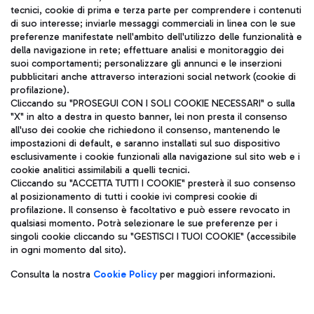
tecnici, cookie di prima e terza parte per comprendere i contenuti
di suo interesse; inviarle messaggi commerciali in linea con le sue
TRAVEL JOURNAL
preferenze manifestate nell'ambito dell'utilizzo delle funzionalità e
della navigazione in rete; effettuare analisi e monitoraggio dei
ITA
suoi comportamenti; personalizzare gli annunci e le inserzioni
pubblicitari anche attraverso interazioni social network (cookie di
profilazione).
Cliccando su "PROSEGUI CON I SOLI COOKIE NECESSARI" o sulla
"X" in alto a destra in questo banner, lei non presta il consenso
all'uso dei cookie che richiedono il consenso, mantenendo le
impostazioni di default, e saranno installati sul suo dispositivo
esclusivamente i cookie funzionali alla navigazione sul sito web e i
Aeroporti di Roma S.p.A. - Società soggetta a direzione e
cookie analitici assimilabili a quelli tecnici.
coordinamento di Mundys S.p.A.
Cliccando su "ACCETTA TUTTI I COOKIE" presterà il suo consenso
al posizionamento di tutti i cookie ivi compresi cookie di
Codice fiscale e Registro delle Imprese di Roma 13032990155 P.
profilazione. Il consenso è facoltativo e può essere revocato in
IVA 06572251004
qualsiasi momento. Potrà selezionare le sue preferenze per i
Capitale sociale 62.224.743,00 int. vers.
singoli cookie cliccando su "GESTISCI I TUOI COOKIE" (accessibile
Sede legale: Via Pier Paolo Racchetti 1 - 00054 Fiumicino (RM)
in ogni momento dal sito).
telefono +39 06 65951
Privacy policy
Note legali
Consulta la nostra
Cookie Policy
per maggiori informazioni.
Mappa sito
Accessibilità