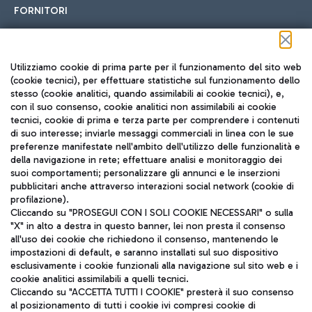
FORNITORI
Seguici sui social
Utilizziamo cookie di prima parte per il funzionamento del sito web
(cookie tecnici), per effettuare statistiche sul funzionamento dello
stesso (cookie analitici, quando assimilabili ai cookie tecnici), e,
con il suo consenso, cookie analitici non assimilabili ai cookie
tecnici, cookie di prima e terza parte per comprendere i contenuti
di suo interesse; inviarle messaggi commerciali in linea con le sue
TRAVEL JOURNAL
preferenze manifestate nell'ambito dell'utilizzo delle funzionalità e
della navigazione in rete; effettuare analisi e monitoraggio dei
ITA
suoi comportamenti; personalizzare gli annunci e le inserzioni
pubblicitari anche attraverso interazioni social network (cookie di
profilazione).
Cliccando su "PROSEGUI CON I SOLI COOKIE NECESSARI" o sulla
"X" in alto a destra in questo banner, lei non presta il consenso
all'uso dei cookie che richiedono il consenso, mantenendo le
impostazioni di default, e saranno installati sul suo dispositivo
esclusivamente i cookie funzionali alla navigazione sul sito web e i
Aeroporti di Roma S.p.A. - Società soggetta a direzione e
cookie analitici assimilabili a quelli tecnici.
coordinamento di Mundys S.p.A.
Cliccando su "ACCETTA TUTTI I COOKIE" presterà il suo consenso
al posizionamento di tutti i cookie ivi compresi cookie di
Codice fiscale e Registro delle Imprese di Roma 13032990155 P.