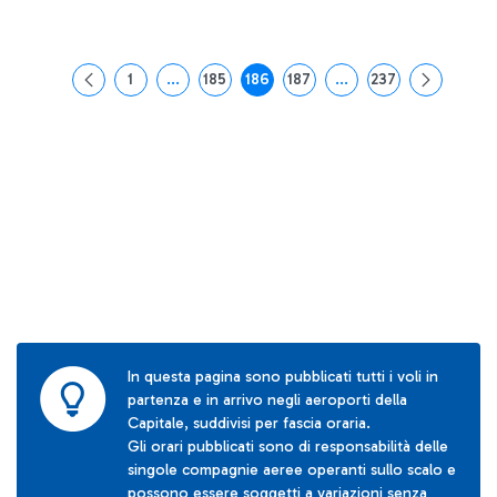
1
...
185
186
187
...
237
Pagina
Pagine intermedie Use TAB to navigate.
Pagina
Pagina
Pagina
Pagine intermedie Use
Pagina
In questa pagina sono pubblicati tutti i voli in
partenza e in arrivo negli aeroporti della
Capitale, suddivisi per fascia oraria.
Gli orari pubblicati sono di responsabilità delle
singole compagnie aeree operanti sullo scalo e
possono essere soggetti a variazioni senza