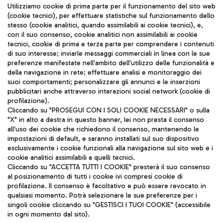
Seguici sui social
Utilizziamo cookie di prima parte per il funzionamento del sito web
(cookie tecnici), per effettuare statistiche sul funzionamento dello
stesso (cookie analitici, quando assimilabili ai cookie tecnici), e,
con il suo consenso, cookie analitici non assimilabili ai cookie
tecnici, cookie di prima e terza parte per comprendere i contenuti
di suo interesse; inviarle messaggi commerciali in linea con le sue
TRAVEL JOURNAL
preferenze manifestate nell'ambito dell'utilizzo delle funzionalità e
della navigazione in rete; effettuare analisi e monitoraggio dei
ITA
suoi comportamenti; personalizzare gli annunci e le inserzioni
pubblicitari anche attraverso interazioni social network (cookie di
profilazione).
Cliccando su "PROSEGUI CON I SOLI COOKIE NECESSARI" o sulla
"X" in alto a destra in questo banner, lei non presta il consenso
all'uso dei cookie che richiedono il consenso, mantenendo le
impostazioni di default, e saranno installati sul suo dispositivo
esclusivamente i cookie funzionali alla navigazione sul sito web e i
Aeroporti di Roma S.p.A. - Società soggetta a direzione e
cookie analitici assimilabili a quelli tecnici.
coordinamento di Mundys S.p.A.
Cliccando su "ACCETTA TUTTI I COOKIE" presterà il suo consenso
al posizionamento di tutti i cookie ivi compresi cookie di
Codice fiscale e Registro delle Imprese di Roma 13032990155 P.
profilazione. Il consenso è facoltativo e può essere revocato in
IVA 06572251004
qualsiasi momento. Potrà selezionare le sue preferenze per i
Capitale sociale 62.224.743,00 int. vers.
singoli cookie cliccando su "GESTISCI I TUOI COOKIE" (accessibile
Sede legale: Via Pier Paolo Racchetti 1 - 00054 Fiumicino (RM)
in ogni momento dal sito).
telefono +39 06 65951