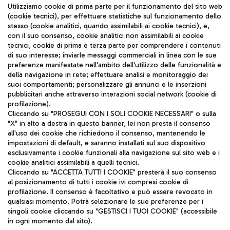
Seguici sui social
Utilizziamo cookie di prima parte per il funzionamento del sito web
(cookie tecnici), per effettuare statistiche sul funzionamento dello
stesso (cookie analitici, quando assimilabili ai cookie tecnici), e,
con il suo consenso, cookie analitici non assimilabili ai cookie
tecnici, cookie di prima e terza parte per comprendere i contenuti
di suo interesse; inviarle messaggi commerciali in linea con le sue
TRAVEL JOURNAL
preferenze manifestate nell'ambito dell'utilizzo delle funzionalità e
della navigazione in rete; effettuare analisi e monitoraggio dei
ITA
suoi comportamenti; personalizzare gli annunci e le inserzioni
pubblicitari anche attraverso interazioni social network (cookie di
profilazione).
Cliccando su "PROSEGUI CON I SOLI COOKIE NECESSARI" o sulla
"X" in alto a destra in questo banner, lei non presta il consenso
all'uso dei cookie che richiedono il consenso, mantenendo le
impostazioni di default, e saranno installati sul suo dispositivo
esclusivamente i cookie funzionali alla navigazione sul sito web e i
Aeroporti di Roma S.p.A. - Società soggetta a direzione e
cookie analitici assimilabili a quelli tecnici.
coordinamento di Mundys S.p.A.
Cliccando su "ACCETTA TUTTI I COOKIE" presterà il suo consenso
al posizionamento di tutti i cookie ivi compresi cookie di
Codice fiscale e Registro delle Imprese di Roma 13032990155 P.
profilazione. Il consenso è facoltativo e può essere revocato in
IVA 06572251004
qualsiasi momento. Potrà selezionare le sue preferenze per i
Capitale sociale 62.224.743,00 int. vers.
singoli cookie cliccando su "GESTISCI I TUOI COOKIE" (accessibile
Sede legale: Via Pier Paolo Racchetti 1 - 00054 Fiumicino (RM)
in ogni momento dal sito).
telefono +39 06 65951