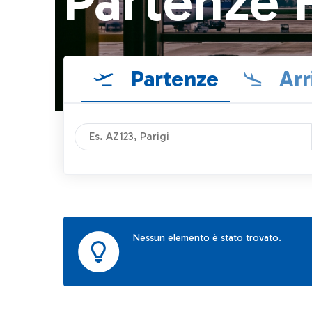
Partenze 
Partenze
Arr
Nessun elemento è stato trovato.