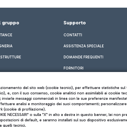
el gruppo
Supporto
STANCE
CONTATTI
GNERIA
ASSISTENZA SPECIALE
ASTRUTTURE
DOMANDE FREQUENTI
FORNITORI
unzionamento del sito web (cookie tecnici), per effettuare statistiche s
nici), e, con il suo consenso, cookie analitici non assimilabili ai cookie te
inviarle messaggi commerciali in linea con le sue preferenze manifestate 
effettuare analisi e monitoraggio dei suoi comportamenti; personalizzare g
k (cookie di profilazione).
Privacy policy
 NECESSARI" o sulla "X" in alto a destra in questo banner, lei non pres
Note legali
stazioni di default, e saranno installati sul suo dispositivo esclusivame
Mappa sito
a quelli tecnici.
nto di Mundys S.p.A.