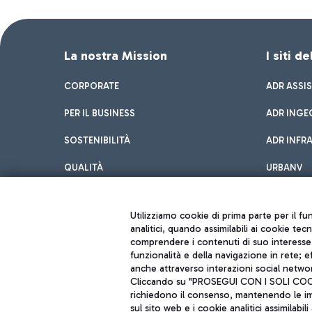
La nostra Mission
I siti d
CORPORATE
ADR ASSI
PER IL BUSINESS
ADR INGE
SOSTENIBILITÀ
ADR INFR
QUALITÀ
URBANV
INNOVATION
Utilizziamo cookie di prima parte per il f
analitici, quando assimilabili ai cookie tec
comprendere i contenuti di suo interesse; 
funzionalità e della navigazione in rete; 
anche attraverso interazioni social networ
Cliccando su "PROSEGUI CON I SOLI COOKIE
richiedono il consenso, mantenendo le impo
sul sito web e i cookie analitici assimilabili 
Aeroporti di Roma S.p.A. - Società soggetta a direzione e coordiname