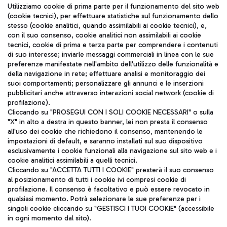
Seguici sui social
Utilizziamo cookie di prima parte per il funzionamento del sito web
(cookie tecnici), per effettuare statistiche sul funzionamento dello
stesso (cookie analitici, quando assimilabili ai cookie tecnici), e,
con il suo consenso, cookie analitici non assimilabili ai cookie
tecnici, cookie di prima e terza parte per comprendere i contenuti
di suo interesse; inviarle messaggi commerciali in linea con le sue
TRAVEL JOURNAL
preferenze manifestate nell'ambito dell'utilizzo delle funzionalità e
della navigazione in rete; effettuare analisi e monitoraggio dei
ITA
suoi comportamenti; personalizzare gli annunci e le inserzioni
pubblicitari anche attraverso interazioni social network (cookie di
profilazione).
Cliccando su "PROSEGUI CON I SOLI COOKIE NECESSARI" o sulla
"X" in alto a destra in questo banner, lei non presta il consenso
all'uso dei cookie che richiedono il consenso, mantenendo le
impostazioni di default, e saranno installati sul suo dispositivo
esclusivamente i cookie funzionali alla navigazione sul sito web e i
Aeroporti di Roma S.p.A. - Società soggetta a direzione e
cookie analitici assimilabili a quelli tecnici.
coordinamento di Mundys S.p.A.
Cliccando su "ACCETTA TUTTI I COOKIE" presterà il suo consenso
al posizionamento di tutti i cookie ivi compresi cookie di
Codice fiscale e Registro delle Imprese di Roma 13032990155 P.
profilazione. Il consenso è facoltativo e può essere revocato in
IVA 06572251004
qualsiasi momento. Potrà selezionare le sue preferenze per i
Capitale sociale 62.224.743,00 int. vers.
singoli cookie cliccando su "GESTISCI I TUOI COOKIE" (accessibile
Sede legale: Via Pier Paolo Racchetti 1 - 00054 Fiumicino (RM)
in ogni momento dal sito).
telefono +39 06 65951