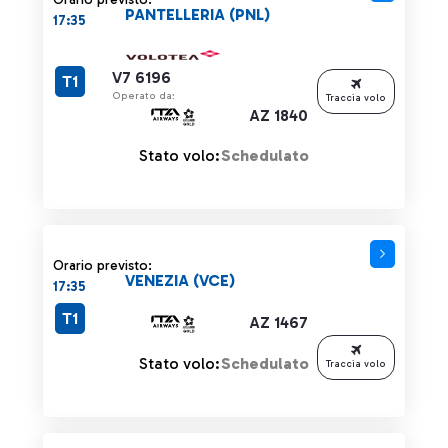
PANTELLERIA (PNL)
17:35
V7 6196
T1
Operato da:
Traccia volo
AZ 1840
Stato volo:
Schedulato
Orario previsto:
VENEZIA (VCE)
17:35
T1
AZ 1467
Stato volo:
Schedulato
Traccia volo