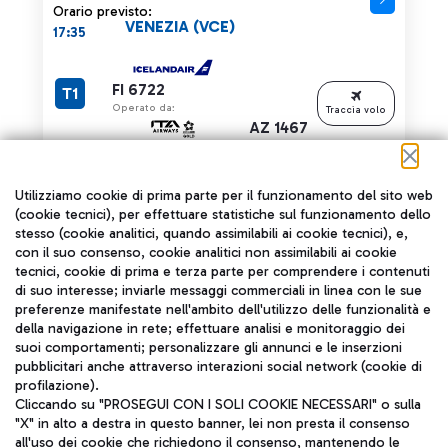
Orario previsto:
VENEZIA (VCE)
17:35
FI 6722
T1
Operato da:
Traccia volo
AZ 1467
Stato volo:
Schedulato
Utilizziamo cookie di prima parte per il funzionamento del sito web
(cookie tecnici), per effettuare statistiche sul funzionamento dello
stesso (cookie analitici, quando assimilabili ai cookie tecnici), e,
con il suo consenso, cookie analitici non assimilabili ai cookie
tecnici, cookie di prima e terza parte per comprendere i contenuti
Orario previsto:
di suo interesse; inviarle messaggi commerciali in linea con le sue
VENEZIA (VCE)
17:35
preferenze manifestate nell'ambito dell'utilizzo delle funzionalità e
della navigazione in rete; effettuare analisi e monitoraggio dei
suoi comportamenti; personalizzare gli annunci e le inserzioni
LH 5176
T1
pubblicitari anche attraverso interazioni social network (cookie di
Operato da:
Traccia volo
profilazione).
AZ 1467
Cliccando su "PROSEGUI CON I SOLI COOKIE NECESSARI" o sulla
"X" in alto a destra in questo banner, lei non presta il consenso
Stato volo:
Schedulato
all'uso dei cookie che richiedono il consenso, mantenendo le