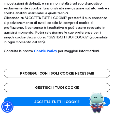
impostazioni di default, e saranno installati sul suo dispositivo
esclusivamente i cookie funzionali alla navigazione sul sito web e i
cookie analitici assimilabili a quelli tecnici.
Cliccando su "ACCETTA TUTTI I COOKIE" presterà il suo consenso
al posizionamento di tutti i cookie ivi compresi cookie di
Orario previsto:
profilazione. Il consenso è facoltativo e può essere revocato in
VENEZIA (VCE)
17:35
qualsiasi momento. Potrà selezionare le sue preferenze per i
singoli cookie cliccando su "GESTISCI I TUOI COOKIE" (accessibile
in ogni momento dal sito).
SV 6215
T1
Operato da:
Traccia volo
Consulta la nostra
Cookie Policy
per maggiori informazioni.
AZ 1467
Stato volo:
Schedulato
PROSEGUI CON I SOLI COOKIE NECESSARI
GESTISCI I TUOI COOKIE
Orario previsto:
VENEZIA (VCE)
17:35
ACCETTA TUTTI I COOKIE
LX 3482
T1