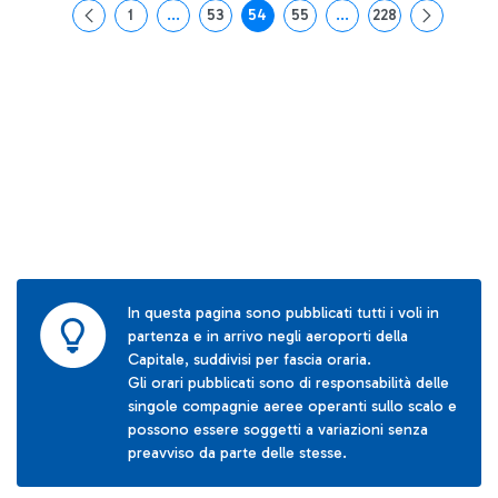
1
...
53
54
55
...
228
Pagina
Pagine intermedie Use TAB to navigate.
Pagina
Pagina
Pagina
Pagine intermedie Use
Pagina
In questa pagina sono pubblicati tutti i voli in
partenza e in arrivo negli aeroporti della
Capitale, suddivisi per fascia oraria.
Gli orari pubblicati sono di responsabilità delle
singole compagnie aeree operanti sullo scalo e
possono essere soggetti a variazioni senza
preavviso da parte delle stesse.