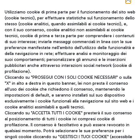
Seguici sui social
Utilizziamo cookie di prima parte per il funzionamento del sito web
(cookie tecnici), per effettuare statistiche sul funzionamento dello
stesso (cookie analitici, quando assimilabili ai cookie tecnici), e,
con il suo consenso, cookie analitici non assimilabili ai cookie
tecnici, cookie di prima e terza parte per comprendere i contenuti
di suo interesse; inviarle messaggi commerciali in linea con le sue
TRAVEL JOURNAL
preferenze manifestate nell'ambito dell'utilizzo delle funzionalità e
della navigazione in rete; effettuare analisi e monitoraggio dei
ITA
suoi comportamenti; personalizzare gli annunci e le inserzioni
pubblicitari anche attraverso interazioni social network (cookie di
profilazione).
Cliccando su "PROSEGUI CON I SOLI COOKIE NECESSARI" o sulla
"X" in alto a destra in questo banner, lei non presta il consenso
all'uso dei cookie che richiedono il consenso, mantenendo le
impostazioni di default, e saranno installati sul suo dispositivo
esclusivamente i cookie funzionali alla navigazione sul sito web e i
Aeroporti di Roma S.p.A. - Società soggetta a direzione e
cookie analitici assimilabili a quelli tecnici.
coordinamento di Mundys S.p.A.
Cliccando su "ACCETTA TUTTI I COOKIE" presterà il suo consenso
al posizionamento di tutti i cookie ivi compresi cookie di
Codice fiscale e Registro delle Imprese di Roma 13032990155 P.
profilazione. Il consenso è facoltativo e può essere revocato in
IVA 06572251004
qualsiasi momento. Potrà selezionare le sue preferenze per i
Capitale sociale 62.224.743,00 int. vers.
singoli cookie cliccando su "GESTISCI I TUOI COOKIE" (accessibile
Sede legale: Via Pier Paolo Racchetti 1 - 00054 Fiumicino (RM)