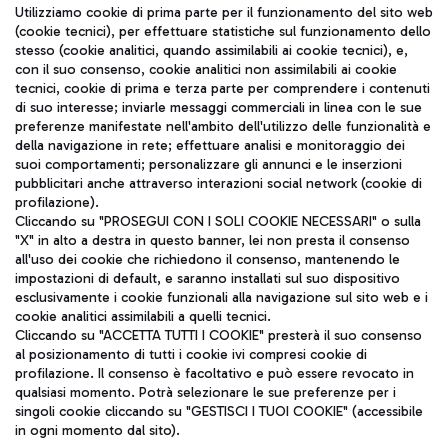
Seguici sui social
Utilizziamo cookie di prima parte per il funzionamento del sito web
(cookie tecnici), per effettuare statistiche sul funzionamento dello
stesso (cookie analitici, quando assimilabili ai cookie tecnici), e,
con il suo consenso, cookie analitici non assimilabili ai cookie
tecnici, cookie di prima e terza parte per comprendere i contenuti
di suo interesse; inviarle messaggi commerciali in linea con le sue
TRAVEL JOURNAL
preferenze manifestate nell'ambito dell'utilizzo delle funzionalità e
della navigazione in rete; effettuare analisi e monitoraggio dei
ITA
suoi comportamenti; personalizzare gli annunci e le inserzioni
pubblicitari anche attraverso interazioni social network (cookie di
profilazione).
Cliccando su "PROSEGUI CON I SOLI COOKIE NECESSARI" o sulla
"X" in alto a destra in questo banner, lei non presta il consenso
all'uso dei cookie che richiedono il consenso, mantenendo le
impostazioni di default, e saranno installati sul suo dispositivo
esclusivamente i cookie funzionali alla navigazione sul sito web e i
Aeroporti di Roma S.p.A. - Società soggetta a direzione e
cookie analitici assimilabili a quelli tecnici.
coordinamento di Mundys S.p.A.
Cliccando su "ACCETTA TUTTI I COOKIE" presterà il suo consenso
al posizionamento di tutti i cookie ivi compresi cookie di
Codice fiscale e Registro delle Imprese di Roma 13032990155 P.
profilazione. Il consenso è facoltativo e può essere revocato in
IVA 06572251004
qualsiasi momento. Potrà selezionare le sue preferenze per i
Capitale sociale 62.224.743,00 int. vers.
singoli cookie cliccando su "GESTISCI I TUOI COOKIE" (accessibile
Sede legale: Via Pier Paolo Racchetti 1 - 00054 Fiumicino (RM)
in ogni momento dal sito).
telefono +39 06 65951