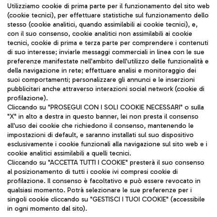
Seguici sui social
Utilizziamo cookie di prima parte per il funzionamento del sito web
(cookie tecnici), per effettuare statistiche sul funzionamento dello
stesso (cookie analitici, quando assimilabili ai cookie tecnici), e,
con il suo consenso, cookie analitici non assimilabili ai cookie
tecnici, cookie di prima e terza parte per comprendere i contenuti
di suo interesse; inviarle messaggi commerciali in linea con le sue
TRAVEL JOURNAL
preferenze manifestate nell'ambito dell'utilizzo delle funzionalità e
della navigazione in rete; effettuare analisi e monitoraggio dei
ITA
suoi comportamenti; personalizzare gli annunci e le inserzioni
pubblicitari anche attraverso interazioni social network (cookie di
profilazione).
Cliccando su "PROSEGUI CON I SOLI COOKIE NECESSARI" o sulla
"X" in alto a destra in questo banner, lei non presta il consenso
all'uso dei cookie che richiedono il consenso, mantenendo le
impostazioni di default, e saranno installati sul suo dispositivo
esclusivamente i cookie funzionali alla navigazione sul sito web e i
Aeroporti di Roma S.p.A. - Società soggetta a direzione e
cookie analitici assimilabili a quelli tecnici.
coordinamento di Mundys S.p.A.
Cliccando su "ACCETTA TUTTI I COOKIE" presterà il suo consenso
al posizionamento di tutti i cookie ivi compresi cookie di
Codice fiscale e Registro delle Imprese di Roma 13032990155 P.
profilazione. Il consenso è facoltativo e può essere revocato in
IVA 06572251004
qualsiasi momento. Potrà selezionare le sue preferenze per i
Capitale sociale 62.224.743,00 int. vers.
singoli cookie cliccando su "GESTISCI I TUOI COOKIE" (accessibile
Sede legale: Via Pier Paolo Racchetti 1 - 00054 Fiumicino (RM)
in ogni momento dal sito).
telefono +39 06 65951