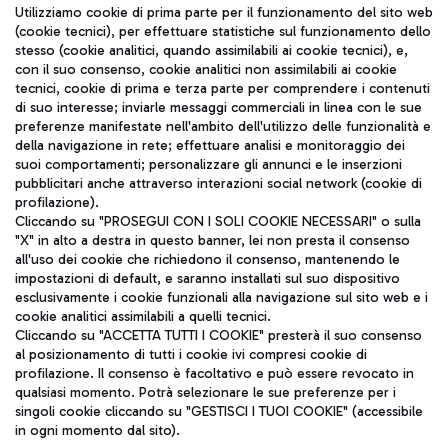
Seguici sui social
Utilizziamo cookie di prima parte per il funzionamento del sito web
(cookie tecnici), per effettuare statistiche sul funzionamento dello
stesso (cookie analitici, quando assimilabili ai cookie tecnici), e,
con il suo consenso, cookie analitici non assimilabili ai cookie
tecnici, cookie di prima e terza parte per comprendere i contenuti
di suo interesse; inviarle messaggi commerciali in linea con le sue
TRAVEL JOURNAL
preferenze manifestate nell'ambito dell'utilizzo delle funzionalità e
della navigazione in rete; effettuare analisi e monitoraggio dei
ITA
suoi comportamenti; personalizzare gli annunci e le inserzioni
pubblicitari anche attraverso interazioni social network (cookie di
profilazione).
Cliccando su "PROSEGUI CON I SOLI COOKIE NECESSARI" o sulla
"X" in alto a destra in questo banner, lei non presta il consenso
all'uso dei cookie che richiedono il consenso, mantenendo le
impostazioni di default, e saranno installati sul suo dispositivo
esclusivamente i cookie funzionali alla navigazione sul sito web e i
Aeroporti di Roma S.p.A. - Società soggetta a direzione e
cookie analitici assimilabili a quelli tecnici.
coordinamento di Mundys S.p.A.
Cliccando su "ACCETTA TUTTI I COOKIE" presterà il suo consenso
al posizionamento di tutti i cookie ivi compresi cookie di
Codice fiscale e Registro delle Imprese di Roma 13032990155 P.
profilazione. Il consenso è facoltativo e può essere revocato in
IVA 06572251004
qualsiasi momento. Potrà selezionare le sue preferenze per i
Capitale sociale 62.224.743,00 int. vers.
singoli cookie cliccando su "GESTISCI I TUOI COOKIE" (accessibile
Sede legale: Via Pier Paolo Racchetti 1 - 00054 Fiumicino (RM)
in ogni momento dal sito).
telefono +39 06 65951