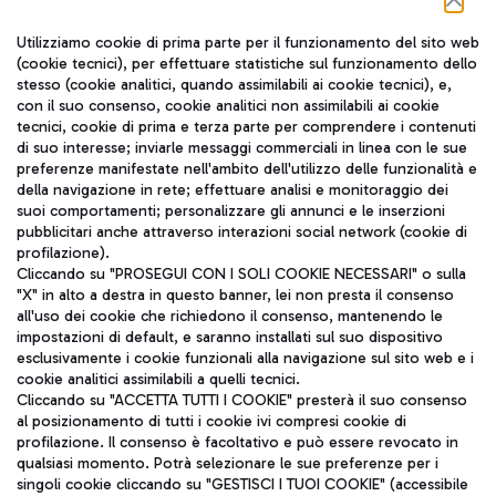
Seguici sui social
Utilizziamo cookie di prima parte per il funzionamento del sito web
(cookie tecnici), per effettuare statistiche sul funzionamento dello
stesso (cookie analitici, quando assimilabili ai cookie tecnici), e,
con il suo consenso, cookie analitici non assimilabili ai cookie
tecnici, cookie di prima e terza parte per comprendere i contenuti
di suo interesse; inviarle messaggi commerciali in linea con le sue
TRAVEL JOURNAL
preferenze manifestate nell'ambito dell'utilizzo delle funzionalità e
della navigazione in rete; effettuare analisi e monitoraggio dei
ITA
suoi comportamenti; personalizzare gli annunci e le inserzioni
pubblicitari anche attraverso interazioni social network (cookie di
profilazione).
Cliccando su "PROSEGUI CON I SOLI COOKIE NECESSARI" o sulla
"X" in alto a destra in questo banner, lei non presta il consenso
all'uso dei cookie che richiedono il consenso, mantenendo le
impostazioni di default, e saranno installati sul suo dispositivo
esclusivamente i cookie funzionali alla navigazione sul sito web e i
Aeroporti di Roma S.p.A. - Società soggetta a direzione e
cookie analitici assimilabili a quelli tecnici.
coordinamento di Mundys S.p.A.
Cliccando su "ACCETTA TUTTI I COOKIE" presterà il suo consenso
al posizionamento di tutti i cookie ivi compresi cookie di
Codice fiscale e Registro delle Imprese di Roma 13032990155 P.
profilazione. Il consenso è facoltativo e può essere revocato in
IVA 06572251004
qualsiasi momento. Potrà selezionare le sue preferenze per i
Capitale sociale 62.224.743,00 int. vers.
singoli cookie cliccando su "GESTISCI I TUOI COOKIE" (accessibile
Sede legale: Via Pier Paolo Racchetti 1 - 00054 Fiumicino (RM)