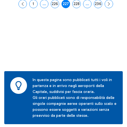
1
...
226
227
228
...
236
Pagina
Pagine intermedie Use TAB to navigate.
Pagina
Pagina
Pagina
Pagine intermedie Use
Pagina
In questa pagina sono pubblicati tutti i voli in
partenza e in arrivo negli aeroporti della
Capitale, suddivisi per fascia oraria.
Gli orari pubblicati sono di responsabilità delle
singole compagnie aeree operanti sullo scalo e
possono essere soggetti a variazioni senza
preavviso da parte delle stesse.