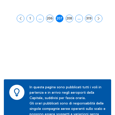
1
...
206
207
208
...
319
Pagina
Pagine intermedie Use TAB to navigate.
Pagina
Pagina
Pagina
Pagine intermedie Use
Pagina
In questa pagina sono pubblicati tutti i voli in
partenza e in arrivo negli aeroporti della
Capitale, suddivisi per fascia oraria.
Gli orari pubblicati sono di responsabilità delle
singole compagnie aeree operanti sullo scalo e
possono essere soggetti a variazioni senza