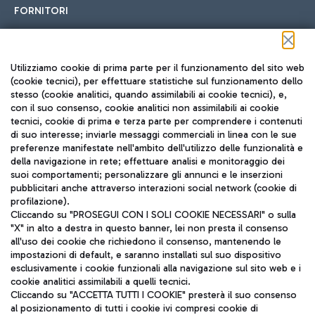
FORNITORI
Seguici sui social
Utilizziamo cookie di prima parte per il funzionamento del sito web
(cookie tecnici), per effettuare statistiche sul funzionamento dello
stesso (cookie analitici, quando assimilabili ai cookie tecnici), e,
con il suo consenso, cookie analitici non assimilabili ai cookie
tecnici, cookie di prima e terza parte per comprendere i contenuti
di suo interesse; inviarle messaggi commerciali in linea con le sue
TRAVEL JOURNAL
preferenze manifestate nell'ambito dell'utilizzo delle funzionalità e
della navigazione in rete; effettuare analisi e monitoraggio dei
ITA
suoi comportamenti; personalizzare gli annunci e le inserzioni
pubblicitari anche attraverso interazioni social network (cookie di
profilazione).
Cliccando su "PROSEGUI CON I SOLI COOKIE NECESSARI" o sulla
"X" in alto a destra in questo banner, lei non presta il consenso
all'uso dei cookie che richiedono il consenso, mantenendo le
impostazioni di default, e saranno installati sul suo dispositivo
esclusivamente i cookie funzionali alla navigazione sul sito web e i
Aeroporti di Roma S.p.A. - Società soggetta a direzione e
cookie analitici assimilabili a quelli tecnici.
coordinamento di Mundys S.p.A.
Cliccando su "ACCETTA TUTTI I COOKIE" presterà il suo consenso
al posizionamento di tutti i cookie ivi compresi cookie di
Codice fiscale e Registro delle Imprese di Roma 13032990155 P.