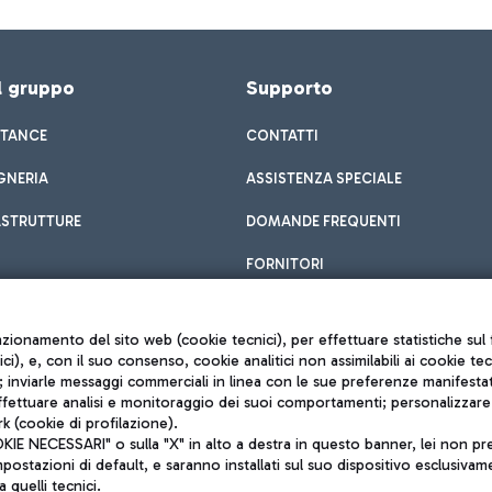
el gruppo
Supporto
STANCE
CONTATTI
GNERIA
ASSISTENZA SPECIALE
ASTRUTTURE
DOMANDE FREQUENTI
FORNITORI
unzionamento del sito web (cookie tecnici), per effettuare statistiche s
nici), e, con il suo consenso, cookie analitici non assimilabili ai cookie te
inviarle messaggi commerciali in linea con le sue preferenze manifestate 
effettuare analisi e monitoraggio dei suoi comportamenti; personalizzare g
k (cookie di profilazione).
Privacy policy
 NECESSARI" o sulla "X" in alto a destra in questo banner, lei non pres
Note legali
stazioni di default, e saranno installati sul suo dispositivo esclusivame
Mappa sito
a quelli tecnici.
nto di Mundys S.p.A.