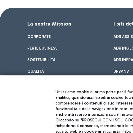
La nostra Mission
I siti d
CORPORATE
ADR ASSI
PER IL BUSINESS
ADR INGE
SOSTENIBILITÀ
ADR INFR
QUALITÀ
URBANV
INNOVATION
Utilizziamo cookie di prima parte per il f
analitici, quando assimilabili ai cookie tec
comprendere i contenuti di suo interesse; 
funzionalità e della navigazione in rete; 
anche attraverso interazioni social networ
Cliccando su "PROSEGUI CON I SOLI COOKIE
richiedono il consenso, mantenendo le impo
sul sito web e i cookie analitici assimilabili 
Aeroporti di Roma S.p.A. - Società soggetta a direzione e coordiname