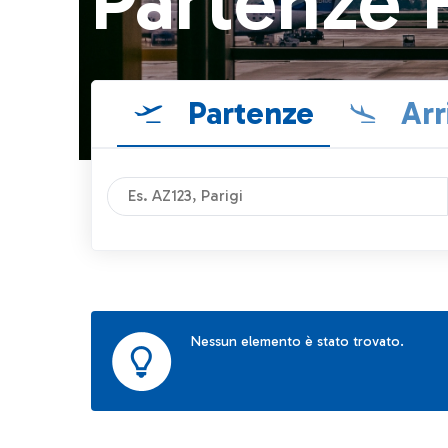
Partenze 
Partenze
Arr
Nessun elemento è stato trovato.