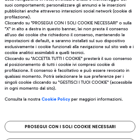
ITA
suoi comportamenti; personalizzare gli annunci e le inserzioni
pubblicitari anche attraverso interazioni social network (cookie di
profilazione).
Cliccando su "PROSEGUI CON I SOLI COOKIE NECESSARI" o sulla
"X" in alto a destra in questo banner, lei non presta il consenso
all'uso dei cookie che richiedono il consenso, mantenendo le
impostazioni di default, e saranno installati sul suo dispositivo
esclusivamente i cookie funzionali alla navigazione sul sito web e i
Aeroporti di Roma S.p.A. - Società soggetta a direzione e
cookie analitici assimilabili a quelli tecnici.
coordinamento di Mundys S.p.A.
Cliccando su "ACCETTA TUTTI I COOKIE" presterà il suo consenso
al posizionamento di tutti i cookie ivi compresi cookie di
Codice fiscale e Registro delle Imprese di Roma 13032990155 P.
profilazione. Il consenso è facoltativo e può essere revocato in
IVA 06572251004
qualsiasi momento. Potrà selezionare le sue preferenze per i
Capitale sociale 62.224.743,00 int. vers.
singoli cookie cliccando su "GESTISCI I TUOI COOKIE" (accessibile
Sede legale: Via Pier Paolo Racchetti 1 - 00054 Fiumicino (RM)
in ogni momento dal sito).
telefono +39 06 65951
Privacy policy
Note legali
Consulta la nostra
Cookie Policy
per maggiori informazioni.
Mappa sito
Accessibilità
Roma FCO
L'aeroporto stellato
PROSEGUI CON I SOLI COOKIE NECESSARI