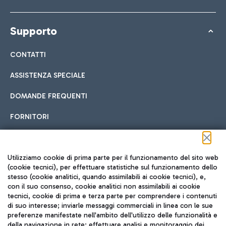
Supporto
CONTATTI
ASSISTENZA SPECIALE
DOMANDE FREQUENTI
FORNITORI
Seguici sui social
Utilizziamo cookie di prima parte per il funzionamento del sito web
(cookie tecnici), per effettuare statistiche sul funzionamento dello
stesso (cookie analitici, quando assimilabili ai cookie tecnici), e,
con il suo consenso, cookie analitici non assimilabili ai cookie
tecnici, cookie di prima e terza parte per comprendere i contenuti
di suo interesse; inviarle messaggi commerciali in linea con le sue
TRAVEL JOURNAL
preferenze manifestate nell'ambito dell'utilizzo delle funzionalità e
della navigazione in rete; effettuare analisi e monitoraggio dei