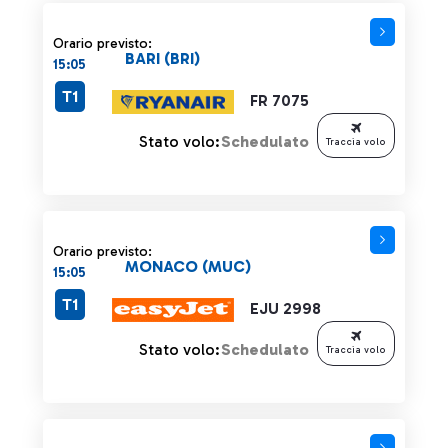
Orario previsto:
BARI (BRI)
15:05
T1
FR 7075
Stato volo:
Schedulato
Traccia volo
Orario previsto:
MONACO (MUC)
15:05
T1
EJU 2998
Stato volo:
Schedulato
Traccia volo