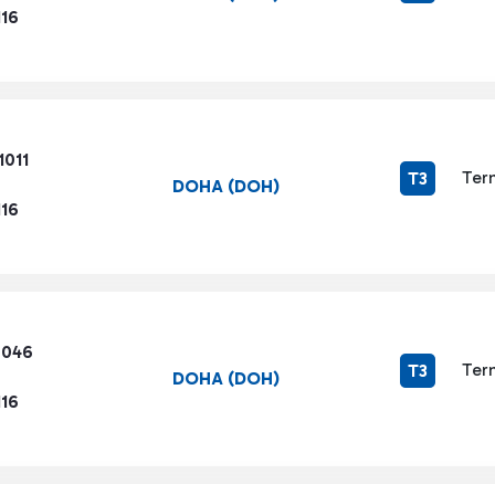
116
1011
Ter
T3
DOHA (DOH)
116
6046
Ter
T3
DOHA (DOH)
116