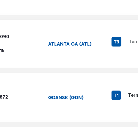
6090
Ter
T3
ATLANTA GA (ATL)
15
Term
T1
5872
GDANSK (GDN)