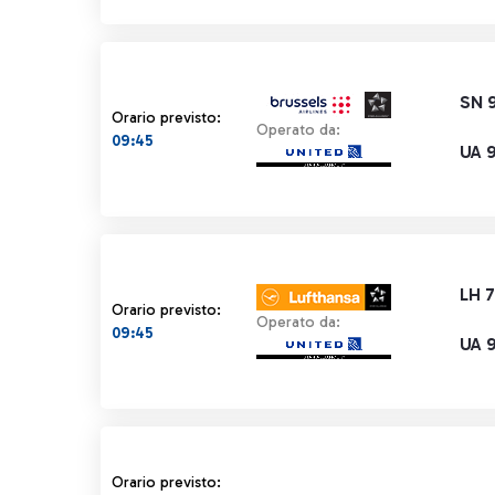
SN 
Orario previsto:
Operato da:
09:45
UA 9
LH 
Orario previsto:
Operato da:
09:45
UA 9
Orario previsto 09:45 barrato
Orario previsto: