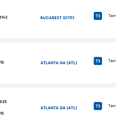
Ter
T3
3142
BUCAREST (OTP)
Ter
T3
15
ATLANTA GA (ATL)
3625
Ter
T3
ATLANTA GA (ATL)
15