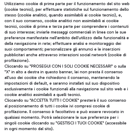
Seguici sui social
Utilizziamo cookie di prima parte per il funzionamento del sito web
(cookie tecnici), per effettuare statistiche sul funzionamento dello
stesso (cookie analitici, quando assimilabili ai cookie tecnici), e,
con il suo consenso, cookie analitici non assimilabili ai cookie
tecnici, cookie di prima e terza parte per comprendere i contenuti
di suo interesse; inviarle messaggi commerciali in linea con le sue
TRAVEL JOURNAL
preferenze manifestate nell'ambito dell'utilizzo delle funzionalità e
della navigazione in rete; effettuare analisi e monitoraggio dei
ITA
suoi comportamenti; personalizzare gli annunci e le inserzioni
pubblicitari anche attraverso interazioni social network (cookie di
profilazione).
Cliccando su "PROSEGUI CON I SOLI COOKIE NECESSARI" o sulla
"X" in alto a destra in questo banner, lei non presta il consenso
all'uso dei cookie che richiedono il consenso, mantenendo le
impostazioni di default, e saranno installati sul suo dispositivo
esclusivamente i cookie funzionali alla navigazione sul sito web e i
Aeroporti di Roma S.p.A. - Società soggetta a direzione e
cookie analitici assimilabili a quelli tecnici.
coordinamento di Mundys S.p.A.
Cliccando su "ACCETTA TUTTI I COOKIE" presterà il suo consenso
al posizionamento di tutti i cookie ivi compresi cookie di
Codice fiscale e Registro delle Imprese di Roma 13032990155 P.
profilazione. Il consenso è facoltativo e può essere revocato in
IVA 06572251004
qualsiasi momento. Potrà selezionare le sue preferenze per i
Capitale sociale 62.224.743,00 int. vers.
singoli cookie cliccando su "GESTISCI I TUOI COOKIE" (accessibile
Sede legale: Via Pier Paolo Racchetti 1 - 00054 Fiumicino (RM)
in ogni momento dal sito).
telefono +39 06 65951