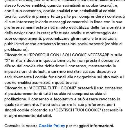
stesso (cookie analitici, quando assimilabili ai cookie tecnici), e,
con il suo consenso, cookie analitici non assimilabili ai cookie
tecnici, cookie di prima e terza parte per comprendere i contenuti
di suo interesse; inviarle messaggi commerciali in linea con le sue
TRAVEL JOURNAL
preferenze manifestate nell'ambito dell'utilizzo delle funzionalità e
della navigazione in rete; effettuare analisi e monitoraggio dei
ITA
suoi comportamenti; personalizzare gli annunci e le inserzioni
pubblicitari anche attraverso interazioni social network (cookie di
profilazione).
Cliccando su "PROSEGUI CON I SOLI COOKIE NECESSARI" o sulla
"X" in alto a destra in questo banner, lei non presta il consenso
all'uso dei cookie che richiedono il consenso, mantenendo le
impostazioni di default, e saranno installati sul suo dispositivo
esclusivamente i cookie funzionali alla navigazione sul sito web e i
Aeroporti di Roma S.p.A. - Società soggetta a direzione e
cookie analitici assimilabili a quelli tecnici.
coordinamento di Mundys S.p.A.
Cliccando su "ACCETTA TUTTI I COOKIE" presterà il suo consenso
al posizionamento di tutti i cookie ivi compresi cookie di
Codice fiscale e Registro delle Imprese di Roma 13032990155 P.
profilazione. Il consenso è facoltativo e può essere revocato in
IVA 06572251004
qualsiasi momento. Potrà selezionare le sue preferenze per i
Capitale sociale 62.224.743,00 int. vers.
singoli cookie cliccando su "GESTISCI I TUOI COOKIE" (accessibile
Sede legale: Via Pier Paolo Racchetti 1 - 00054 Fiumicino (RM)
in ogni momento dal sito).
telefono +39 06 65951
Privacy policy
Note legali
Consulta la nostra
Cookie Policy
per maggiori informazioni.