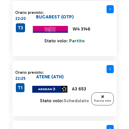
Orario previsto:
BUCAREST (OTP)
22:20
T3
W4 3146
Stato volo:
Partito
Orario previsto:
ATENE (ATH)
22:25
T1
A3 653
Stato volo:
Schedulato
Traccia volo