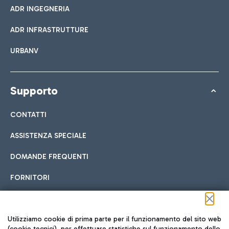
ADR INGEGNERIA
ADR INFRASTRUTTURE
URBANV
Supporto
CONTATTI
ASSISTENZA SPECIALE
DOMANDE FREQUENTI
FORNITORI
Seguici sui social
Utilizziamo cookie di prima parte per il funzionamento del sito web
(cookie tecnici), per effettuare statistiche sul funzionamento dello