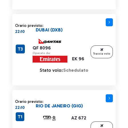
Orario previsto:
DUBAI (DXB)
22:10
QF 8096
T3
Operato da:
Traccia volo
EK 96
Stato volo:
Schedulato
Orario previsto:
RIO DE JANEIRO (GIG)
22:10
T1
AZ 672