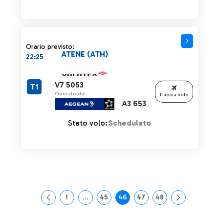
Orario previsto:
ATENE (ATH)
22:25
V7 5053
T1
Operato da:
Traccia volo
A3 653
Stato volo:
Schedulato
1
...
45
46
47
48
Pagina
Pagine intermedie Use TAB to navigate.
Pagina
Pagina
Pagina
Pagina