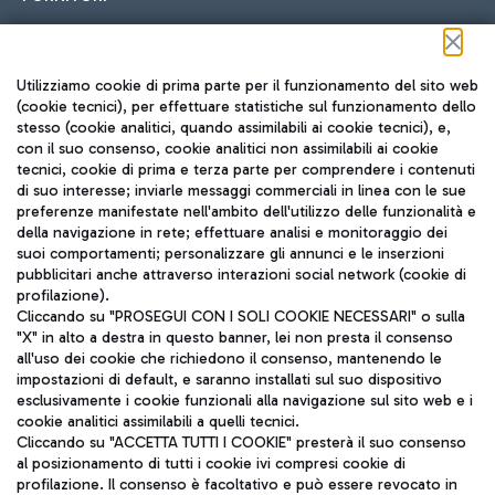
Seguici sui social
Utilizziamo cookie di prima parte per il funzionamento del sito web
(cookie tecnici), per effettuare statistiche sul funzionamento dello
stesso (cookie analitici, quando assimilabili ai cookie tecnici), e,
con il suo consenso, cookie analitici non assimilabili ai cookie
tecnici, cookie di prima e terza parte per comprendere i contenuti
di suo interesse; inviarle messaggi commerciali in linea con le sue
TRAVEL JOURNAL
preferenze manifestate nell'ambito dell'utilizzo delle funzionalità e
della navigazione in rete; effettuare analisi e monitoraggio dei
ITA
suoi comportamenti; personalizzare gli annunci e le inserzioni
pubblicitari anche attraverso interazioni social network (cookie di
profilazione).
Cliccando su "PROSEGUI CON I SOLI COOKIE NECESSARI" o sulla
"X" in alto a destra in questo banner, lei non presta il consenso
all'uso dei cookie che richiedono il consenso, mantenendo le
impostazioni di default, e saranno installati sul suo dispositivo
esclusivamente i cookie funzionali alla navigazione sul sito web e i
Aeroporti di Roma S.p.A. - Società soggetta a direzione e
cookie analitici assimilabili a quelli tecnici.
coordinamento di Mundys S.p.A.
Cliccando su "ACCETTA TUTTI I COOKIE" presterà il suo consenso
al posizionamento di tutti i cookie ivi compresi cookie di
Codice fiscale e Registro delle Imprese di Roma 13032990155 P.
profilazione. Il consenso è facoltativo e può essere revocato in
IVA 06572251004