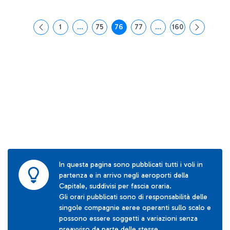
1
...
75
76
77
...
160
Pagina
Pagine intermedie Use TAB to navigate.
Pagina
Pagina
Pagina
Pagine intermedie Use
Pagina
In questa pagina sono pubblicati tutti i voli in
partenza e in arrivo negli aeroporti della
Capitale, suddivisi per fascia oraria.
Gli orari pubblicati sono di responsabilità delle
singole compagnie aeree operanti sullo scalo e
possono essere soggetti a variazioni senza
preavviso da parte delle stesse.