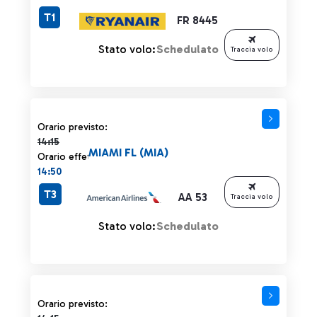
T1
FR 8445
Stato volo:
Schedulato
Traccia volo
Orario previsto 14:15 barrato
Orario previsto:
14:15
MIAMI FL (MIA)
Orario effettivo:
14:50
T3
AA 53
Traccia volo
Stato volo:
Schedulato
Orario previsto 14:15 barrato
Orario previsto: