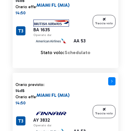
14:15
MIAMI FL (MIA)
Orario effettivo:
14:50
Traccia volo
BA 1635
T3
Operato da:
AA 53
Stato volo:
Schedulato
Orario previsto 14:15 barrato
Orario previsto:
14:15
MIAMI FL (MIA)
Orario effettivo:
14:50
Traccia volo
AY 3832
T3
Operato da: