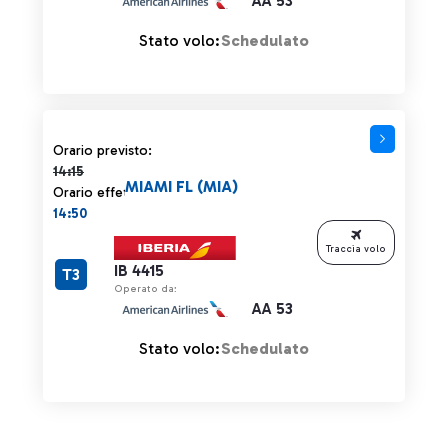
AA 53
Stato volo:
Schedulato
Orario previsto 14:15 barrato
Orario previsto:
14:15
MIAMI FL (MIA)
Orario effettivo:
14:50
Traccia volo
IB 4415
T3
Operato da:
AA 53
Stato volo:
Schedulato