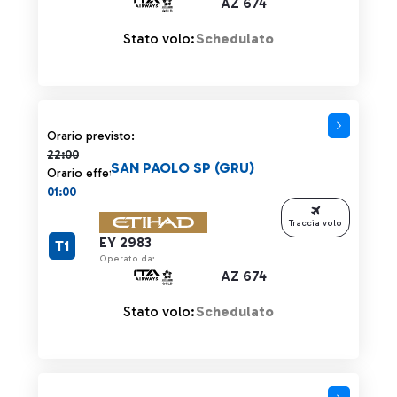
AZ 674
Stato volo:
Schedulato
Orario previsto 22:00 barrato
Orario previsto:
22:00
SAN PAOLO SP (GRU)
Orario effettivo:
01:00
Traccia volo
EY 2983
T1
Operato da:
AZ 674
Stato volo:
Schedulato