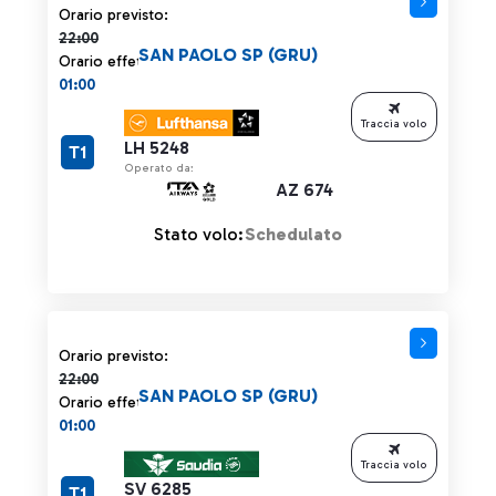
Orario previsto 22:00 barrato
Orario previsto:
22:00
SAN PAOLO SP (GRU)
Orario effettivo:
01:00
Traccia volo
LH 5248
T1
Operato da:
AZ 674
Stato volo:
Schedulato
Orario previsto 22:00 barrato
Orario previsto:
22:00
SAN PAOLO SP (GRU)
Orario effettivo:
01:00
Traccia volo
SV 6285
T1