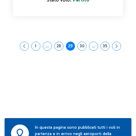
1
...
28
29
30
...
35
Pagina
Pagine intermedie Use TAB to navigate.
Pagina
Pagina
Pagina
Pagine intermedie Use
Pagina
In questa pagina sono pubblicati tutti i voli in
partenza e in arrivo negli aeroporti della