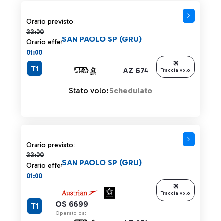
Orario previsto 22:00 barrato
Orario previsto:
22:00
SAN PAOLO SP (GRU)
Orario effettivo:
01:00
T1
AZ 674
Traccia volo
Stato volo:
Schedulato
Orario previsto 22:00 barrato
Orario previsto:
22:00
SAN PAOLO SP (GRU)
Orario effettivo:
01:00
Traccia volo
OS 6699
T1
Operato da: