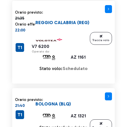
Orario previsto 21:35 barrato
Orario previsto:
21:35
REGGIO CALABRIA (REG)
Orario effettivo:
22:00
Traccia volo
V7 6200
T1
Operato da:
AZ 1161
Stato volo:
Schedulato
Orario previsto:
BOLOGNA (BLQ)
21:40
T1
AZ 1321