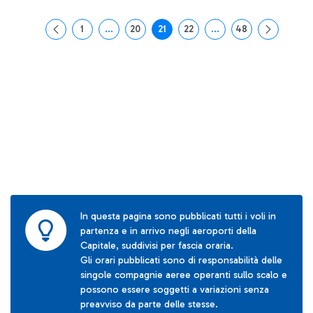
1
...
20
21
22
...
48
Pagina
Pagine intermedie Use TAB to navigate.
Pagina
Pagina
Pagina
Pagine intermedie Use
Pagina
In questa pagina sono pubblicati tutti i voli in
partenza e in arrivo negli aeroporti della
Capitale, suddivisi per fascia oraria.
Gli orari pubblicati sono di responsabilità delle
singole compagnie aeree operanti sullo scalo e
possono essere soggetti a variazioni senza
preavviso da parte delle stesse.