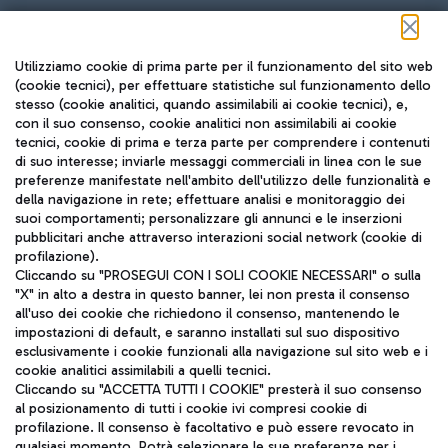
Seguici sui social
Utilizziamo cookie di prima parte per il funzionamento del sito web
(cookie tecnici), per effettuare statistiche sul funzionamento dello
stesso (cookie analitici, quando assimilabili ai cookie tecnici), e,
con il suo consenso, cookie analitici non assimilabili ai cookie
tecnici, cookie di prima e terza parte per comprendere i contenuti
di suo interesse; inviarle messaggi commerciali in linea con le sue
TRAVEL JOURNAL
preferenze manifestate nell'ambito dell'utilizzo delle funzionalità e
della navigazione in rete; effettuare analisi e monitoraggio dei
ITA
suoi comportamenti; personalizzare gli annunci e le inserzioni
pubblicitari anche attraverso interazioni social network (cookie di
profilazione).
Cliccando su "PROSEGUI CON I SOLI COOKIE NECESSARI" o sulla
"X" in alto a destra in questo banner, lei non presta il consenso
all'uso dei cookie che richiedono il consenso, mantenendo le
impostazioni di default, e saranno installati sul suo dispositivo
esclusivamente i cookie funzionali alla navigazione sul sito web e i
Aeroporti di Roma S.p.A. - Società soggetta a direzione e
cookie analitici assimilabili a quelli tecnici.
coordinamento di Mundys S.p.A.
Cliccando su "ACCETTA TUTTI I COOKIE" presterà il suo consenso
al posizionamento di tutti i cookie ivi compresi cookie di
Codice fiscale e Registro delle Imprese di Roma 13032990155 P.
profilazione. Il consenso è facoltativo e può essere revocato in
IVA 06572251004
qualsiasi momento. Potrà selezionare le sue preferenze per i