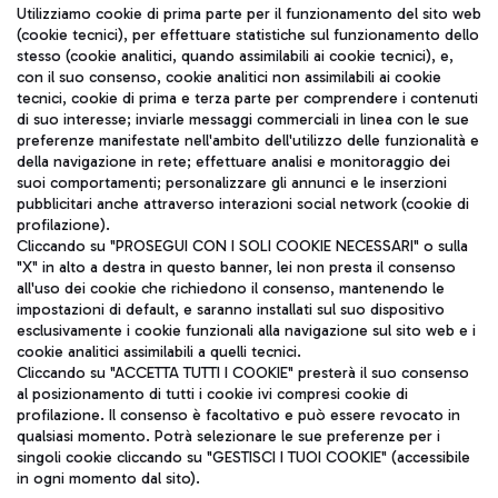
Seguici sui social
Utilizziamo cookie di prima parte per il funzionamento del sito web
(cookie tecnici), per effettuare statistiche sul funzionamento dello
stesso (cookie analitici, quando assimilabili ai cookie tecnici), e,
con il suo consenso, cookie analitici non assimilabili ai cookie
tecnici, cookie di prima e terza parte per comprendere i contenuti
di suo interesse; inviarle messaggi commerciali in linea con le sue
TRAVEL JOURNAL
preferenze manifestate nell'ambito dell'utilizzo delle funzionalità e
della navigazione in rete; effettuare analisi e monitoraggio dei
ITA
suoi comportamenti; personalizzare gli annunci e le inserzioni
pubblicitari anche attraverso interazioni social network (cookie di
profilazione).
Cliccando su "PROSEGUI CON I SOLI COOKIE NECESSARI" o sulla
"X" in alto a destra in questo banner, lei non presta il consenso
all'uso dei cookie che richiedono il consenso, mantenendo le
impostazioni di default, e saranno installati sul suo dispositivo
esclusivamente i cookie funzionali alla navigazione sul sito web e i
Aeroporti di Roma S.p.A. - Società soggetta a direzione e
cookie analitici assimilabili a quelli tecnici.
coordinamento di Mundys S.p.A.
Cliccando su "ACCETTA TUTTI I COOKIE" presterà il suo consenso
al posizionamento di tutti i cookie ivi compresi cookie di
Codice fiscale e Registro delle Imprese di Roma 13032990155 P.
profilazione. Il consenso è facoltativo e può essere revocato in
IVA 06572251004
qualsiasi momento. Potrà selezionare le sue preferenze per i
Capitale sociale 62.224.743,00 int. vers.
singoli cookie cliccando su "GESTISCI I TUOI COOKIE" (accessibile
Sede legale: Via Pier Paolo Racchetti 1 - 00054 Fiumicino (RM)
in ogni momento dal sito).
telefono +39 06 65951