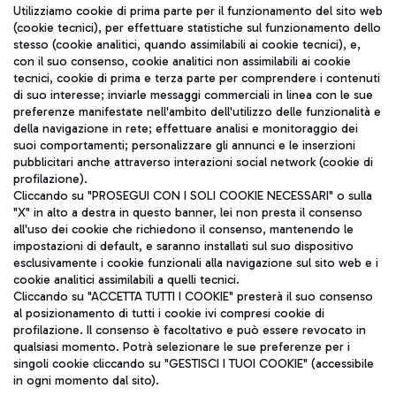
Seguici sui social
Utilizziamo cookie di prima parte per il funzionamento del sito web
(cookie tecnici), per effettuare statistiche sul funzionamento dello
stesso (cookie analitici, quando assimilabili ai cookie tecnici), e,
con il suo consenso, cookie analitici non assimilabili ai cookie
tecnici, cookie di prima e terza parte per comprendere i contenuti
di suo interesse; inviarle messaggi commerciali in linea con le sue
TRAVEL JOURNAL
preferenze manifestate nell'ambito dell'utilizzo delle funzionalità e
della navigazione in rete; effettuare analisi e monitoraggio dei
ITA
suoi comportamenti; personalizzare gli annunci e le inserzioni
pubblicitari anche attraverso interazioni social network (cookie di
profilazione).
Cliccando su "PROSEGUI CON I SOLI COOKIE NECESSARI" o sulla
"X" in alto a destra in questo banner, lei non presta il consenso
all'uso dei cookie che richiedono il consenso, mantenendo le
impostazioni di default, e saranno installati sul suo dispositivo
esclusivamente i cookie funzionali alla navigazione sul sito web e i
Aeroporti di Roma S.p.A. - Società soggetta a direzione e
cookie analitici assimilabili a quelli tecnici.
coordinamento di Mundys S.p.A.
Cliccando su "ACCETTA TUTTI I COOKIE" presterà il suo consenso
al posizionamento di tutti i cookie ivi compresi cookie di
Codice fiscale e Registro delle Imprese di Roma 13032990155 P.
profilazione. Il consenso è facoltativo e può essere revocato in
IVA 06572251004
qualsiasi momento. Potrà selezionare le sue preferenze per i
Capitale sociale 62.224.743,00 int. vers.
singoli cookie cliccando su "GESTISCI I TUOI COOKIE" (accessibile
Sede legale: Via Pier Paolo Racchetti 1 - 00054 Fiumicino (RM)
in ogni momento dal sito).
telefono +39 06 65951