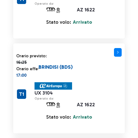
Operato da:
AZ 1622
Stato volo:
Arrivato
Orario previsto 16:25 barrato
Orario previsto:
16:25
BRINDISI (BDS)
Orario effettivo:
17:00
UX 3104
T1
Operato da:
AZ 1622
Stato volo:
Arrivato