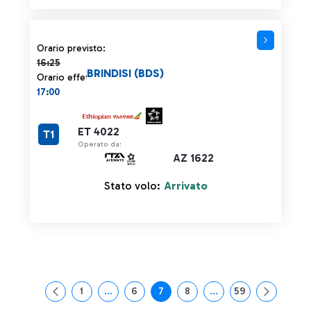
Orario previsto 16:25 barrato
Orario previsto:
16:25
BRINDISI (BDS)
Orario effettivo:
17:00
ET 4022
T1
Operato da:
AZ 1622
Stato volo:
Arrivato
1
...
6
7
8
...
59
Pagina
Pagine intermedie Use TAB to navigate.
Pagina
Pagina
Pagina
Pagine intermedie Use
Pagina