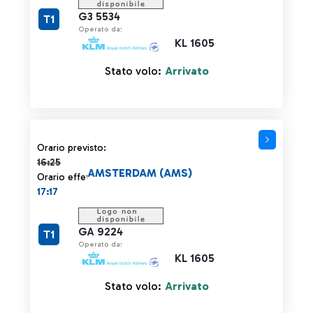
G3 5534
T1
Operato da:
KL 1605
Stato volo:
Arrivato
Orario previsto 16:25 barrato
Orario previsto:
16:25
AMSTERDAM (AMS)
Orario effettivo:
17:17
GA 9224
T1
Operato da:
KL 1605
Stato volo:
Arrivato