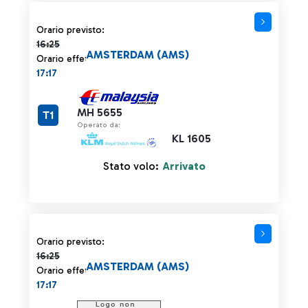
Orario previsto 16:25 barrato
Orario previsto:
16:25
AMSTERDAM (AMS)
Orario effettivo:
17:17
MH 5655
T1
Operato da:
KL 1605
Stato volo:
Arrivato
Orario previsto 16:25 barrato
Orario previsto:
16:25
AMSTERDAM (AMS)
Orario effettivo:
17:17