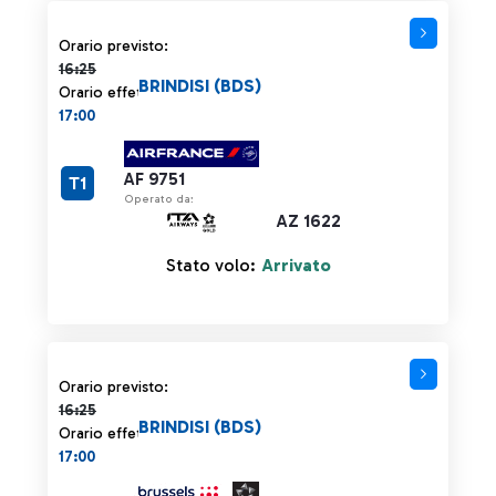
Orario previsto 16:25 barrato
Orario previsto:
16:25
BRINDISI (BDS)
Orario effettivo:
17:00
AF 9751
T1
Operato da:
AZ 1622
Stato volo:
Arrivato
Orario previsto 16:25 barrato
Orario previsto:
16:25
BRINDISI (BDS)
Orario effettivo:
17:00