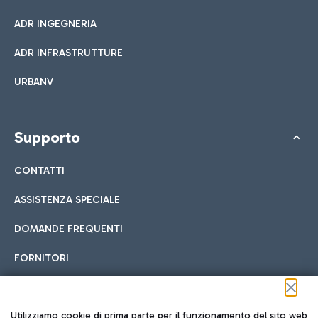
ADR INGEGNERIA
ADR INFRASTRUTTURE
URBANV
Supporto
CONTATTI
ASSISTENZA SPECIALE
DOMANDE FREQUENTI
FORNITORI
Seguici sui social
Utilizziamo cookie di prima parte per il funzionamento del sito web