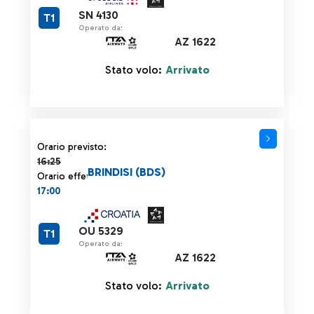
SN 4130
T1
Operato da:
AZ 1622
Stato volo:
Arrivato
Orario previsto 16:25 barrato
Orario previsto:
16:25
BRINDISI (BDS)
Orario effettivo:
17:00
OU 5329
T1
Operato da:
AZ 1622
Stato volo:
Arrivato