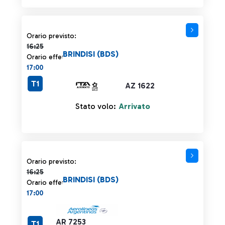
Orario previsto 16:25 barrato
Orario previsto:
16:25
BRINDISI (BDS)
Orario effettivo:
17:00
T1
AZ 1622
Stato volo:
Arrivato
Orario previsto 16:25 barrato
Orario previsto:
16:25
BRINDISI (BDS)
Orario effettivo:
17:00
AR 7253
T1