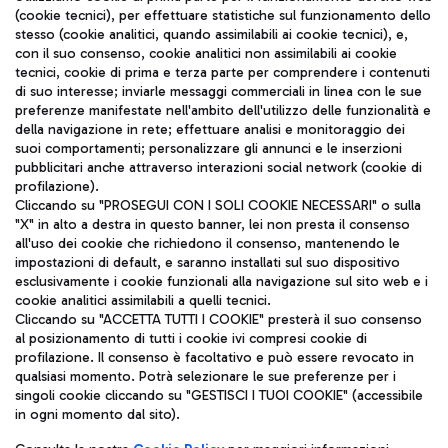
(cookie tecnici), per effettuare statistiche sul funzionamento dello
stesso (cookie analitici, quando assimilabili ai cookie tecnici), e,
con il suo consenso, cookie analitici non assimilabili ai cookie
tecnici, cookie di prima e terza parte per comprendere i contenuti
di suo interesse; inviarle messaggi commerciali in linea con le sue
TRAVEL JOURNAL
preferenze manifestate nell'ambito dell'utilizzo delle funzionalità e
della navigazione in rete; effettuare analisi e monitoraggio dei
ITA
suoi comportamenti; personalizzare gli annunci e le inserzioni
pubblicitari anche attraverso interazioni social network (cookie di
profilazione).
Cliccando su "PROSEGUI CON I SOLI COOKIE NECESSARI" o sulla
"X" in alto a destra in questo banner, lei non presta il consenso
all'uso dei cookie che richiedono il consenso, mantenendo le
impostazioni di default, e saranno installati sul suo dispositivo
esclusivamente i cookie funzionali alla navigazione sul sito web e i
Aeroporti di Roma S.p.A. - Società soggetta a direzione e
cookie analitici assimilabili a quelli tecnici.
coordinamento di Mundys S.p.A.
Cliccando su "ACCETTA TUTTI I COOKIE" presterà il suo consenso
al posizionamento di tutti i cookie ivi compresi cookie di
Codice fiscale e Registro delle Imprese di Roma 13032990155 P.
profilazione. Il consenso è facoltativo e può essere revocato in
IVA 06572251004
qualsiasi momento. Potrà selezionare le sue preferenze per i
Capitale sociale 62.224.743,00 int. vers.
singoli cookie cliccando su "GESTISCI I TUOI COOKIE" (accessibile
Sede legale: Via Pier Paolo Racchetti 1 - 00054 Fiumicino (RM)
in ogni momento dal sito).
telefono +39 06 65951
Privacy policy
Note legali