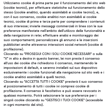
Seguici sui social
Utilizziamo cookie di prima parte per il funzionamento del sito web
(cookie tecnici), per effettuare statistiche sul funzionamento dello
stesso (cookie analitici, quando assimilabili ai cookie tecnici), e,
con il suo consenso, cookie analitici non assimilabili ai cookie
tecnici, cookie di prima e terza parte per comprendere i contenuti
di suo interesse; inviarle messaggi commerciali in linea con le sue
TRAVEL JOURNAL
preferenze manifestate nell'ambito dell'utilizzo delle funzionalità e
della navigazione in rete; effettuare analisi e monitoraggio dei
ITA
suoi comportamenti; personalizzare gli annunci e le inserzioni
pubblicitari anche attraverso interazioni social network (cookie di
profilazione).
Cliccando su "PROSEGUI CON I SOLI COOKIE NECESSARI" o sulla
"X" in alto a destra in questo banner, lei non presta il consenso
all'uso dei cookie che richiedono il consenso, mantenendo le
impostazioni di default, e saranno installati sul suo dispositivo
esclusivamente i cookie funzionali alla navigazione sul sito web e i
Aeroporti di Roma S.p.A. - Società soggetta a direzione e
cookie analitici assimilabili a quelli tecnici.
coordinamento di Mundys S.p.A.
Cliccando su "ACCETTA TUTTI I COOKIE" presterà il suo consenso
al posizionamento di tutti i cookie ivi compresi cookie di
Codice fiscale e Registro delle Imprese di Roma 13032990155 P.
profilazione. Il consenso è facoltativo e può essere revocato in
IVA 06572251004
qualsiasi momento. Potrà selezionare le sue preferenze per i
Capitale sociale 62.224.743,00 int. vers.
singoli cookie cliccando su "GESTISCI I TUOI COOKIE" (accessibile
Sede legale: Via Pier Paolo Racchetti 1 - 00054 Fiumicino (RM)
in ogni momento dal sito).
telefono +39 06 65951