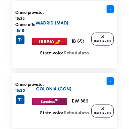
Orario previsto 15:25 barrato
Orario previsto:
15:25
MADRID (MAD)
Orario effettivo:
15:16
T1
IB 651
Traccia volo
Stato volo:
Schedulato
Orario previsto:
COLONIA (CGN)
15:30
T1
EW 886
Stato volo:
Schedulato
Traccia volo