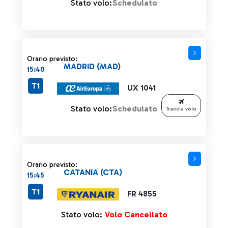
Stato volo:
Schedulato
Orario previsto:
MADRID (MAD)
15:40
T1
UX 1041
Stato volo:
Schedulato
Traccia volo
Orario previsto:
CATANIA (CTA)
15:45
T1
FR 4855
Stato volo:
Volo Cancellato