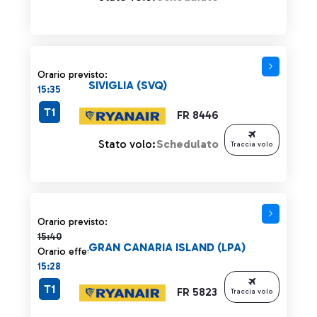
Orario previsto:
SIVIGLIA (SVQ)
15:35
T1
FR 8446
Stato volo:
Schedulato
Traccia volo
Orario previsto 15:40 barrato
Orario previsto:
15:40
GRAN CANARIA ISLAND (LPA)
Orario effettivo:
15:28
T1
FR 5823
Traccia volo