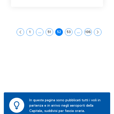
1
...
51
52
53
...
106
Pagina
Pagine intermedie Use TAB to navigate.
Pagina
Pagina
Pagina
Pagine intermedie Use
Pagina
In questa pagina sono pubblicati tutti i voli in
partenza e in arrivo negli aeroporti della
Capitale, suddivisi per fascia oraria.