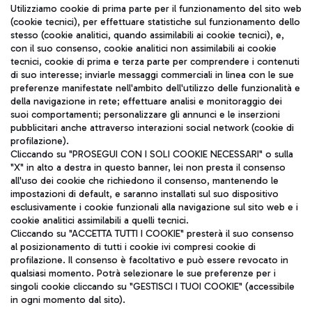
Seguici sui social
Utilizziamo cookie di prima parte per il funzionamento del sito web
(cookie tecnici), per effettuare statistiche sul funzionamento dello
stesso (cookie analitici, quando assimilabili ai cookie tecnici), e,
con il suo consenso, cookie analitici non assimilabili ai cookie
tecnici, cookie di prima e terza parte per comprendere i contenuti
di suo interesse; inviarle messaggi commerciali in linea con le sue
TRAVEL JOURNAL
preferenze manifestate nell'ambito dell'utilizzo delle funzionalità e
della navigazione in rete; effettuare analisi e monitoraggio dei
ITA
suoi comportamenti; personalizzare gli annunci e le inserzioni
pubblicitari anche attraverso interazioni social network (cookie di
profilazione).
Cliccando su "PROSEGUI CON I SOLI COOKIE NECESSARI" o sulla
"X" in alto a destra in questo banner, lei non presta il consenso
all'uso dei cookie che richiedono il consenso, mantenendo le
impostazioni di default, e saranno installati sul suo dispositivo
esclusivamente i cookie funzionali alla navigazione sul sito web e i
Aeroporti di Roma S.p.A. - Società soggetta a direzione e
cookie analitici assimilabili a quelli tecnici.
coordinamento di Mundys S.p.A.
Cliccando su "ACCETTA TUTTI I COOKIE" presterà il suo consenso
al posizionamento di tutti i cookie ivi compresi cookie di
Codice fiscale e Registro delle Imprese di Roma 13032990155 P.
profilazione. Il consenso è facoltativo e può essere revocato in
IVA 06572251004
qualsiasi momento. Potrà selezionare le sue preferenze per i
Capitale sociale 62.224.743,00 int. vers.
singoli cookie cliccando su "GESTISCI I TUOI COOKIE" (accessibile
Sede legale: Via Pier Paolo Racchetti 1 - 00054 Fiumicino (RM)
in ogni momento dal sito).
telefono +39 06 65951