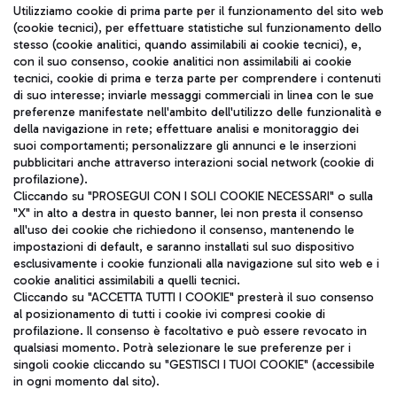
Seguici sui social
Utilizziamo cookie di prima parte per il funzionamento del sito web
(cookie tecnici), per effettuare statistiche sul funzionamento dello
stesso (cookie analitici, quando assimilabili ai cookie tecnici), e,
con il suo consenso, cookie analitici non assimilabili ai cookie
tecnici, cookie di prima e terza parte per comprendere i contenuti
di suo interesse; inviarle messaggi commerciali in linea con le sue
TRAVEL JOURNAL
preferenze manifestate nell'ambito dell'utilizzo delle funzionalità e
della navigazione in rete; effettuare analisi e monitoraggio dei
ITA
suoi comportamenti; personalizzare gli annunci e le inserzioni
pubblicitari anche attraverso interazioni social network (cookie di
profilazione).
Cliccando su "PROSEGUI CON I SOLI COOKIE NECESSARI" o sulla
"X" in alto a destra in questo banner, lei non presta il consenso
all'uso dei cookie che richiedono il consenso, mantenendo le
impostazioni di default, e saranno installati sul suo dispositivo
esclusivamente i cookie funzionali alla navigazione sul sito web e i
Aeroporti di Roma S.p.A. - Società soggetta a direzione e
cookie analitici assimilabili a quelli tecnici.
coordinamento di Mundys S.p.A.
Cliccando su "ACCETTA TUTTI I COOKIE" presterà il suo consenso
al posizionamento di tutti i cookie ivi compresi cookie di
Codice fiscale e Registro delle Imprese di Roma 13032990155 P.
profilazione. Il consenso è facoltativo e può essere revocato in
IVA 06572251004
qualsiasi momento. Potrà selezionare le sue preferenze per i
Capitale sociale 62.224.743,00 int. vers.
singoli cookie cliccando su "GESTISCI I TUOI COOKIE" (accessibile
Sede legale: Via Pier Paolo Racchetti 1 - 00054 Fiumicino (RM)
in ogni momento dal sito).
telefono +39 06 65951